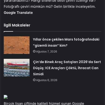
yararlanabiliriz? Hangi sitelerde sesli çeviri özelliği var?
Fotoğraflı çeviri mümkün mü? Gelin birlikte inceleyelim.
Google Translate
İlgili Makaleler
Yıllar önce çekilen Mars fotoğrafındaki
“gizemli insan” kim?
Ağustos 7, 2026
Çin’de Binek Araç Satışları 2026’da Sert
Düşüş: ICE Araçları Çöktü, İhracat Can
Simidi
Ağustos 6, 2026
Birçok lisan çiftinde kaliteli hizmet sunan Google