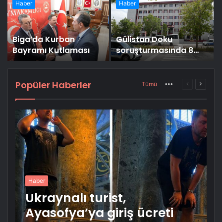
Haber
Haber
Biga’da Kurban
Gülistan Doku
Bayramı Kutlaması
soruşturmasında 8
şüpheli Erzurum
Adliyesi’nde
Popüler Haberler
More
Önceki
Sonrak
Tümü
sayfa
sayfa
Haber
Ukraynalı turist,
Ayasofya’ya giriş ücreti