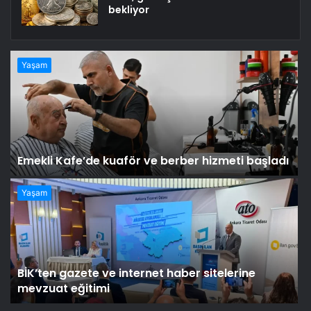
bekliyor
Yaşam
Emekli Kafe’de kuaför ve berber hizmeti başladı
Yaşam
BİK’ten gazete ve internet haber sitelerine
mevzuat eğitimi