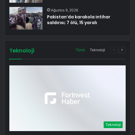
Ağustos 9, 2026
Pakistan’da karakola intihar
saldırısı; 7 ölü, 15 yaralı
Teknoloji
Önceki
Sonrak
Tümü
Teknoloji
sayfa
sayfa
Teknoloji