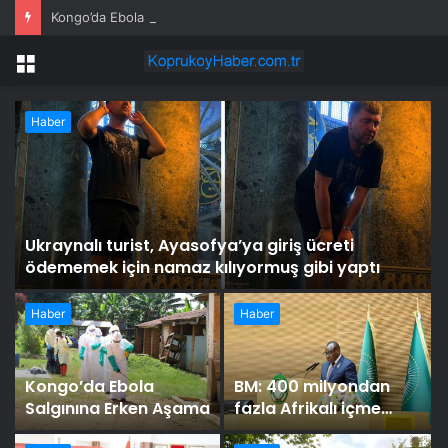
Kongo’da Ebola Salgınına Erken Aşama
Menü
Haber
Ukraynalı turist, Ayasofya’ya giriş ücreti
ödememek için namaz kılıyormuş gibi yaptı
Haber
Haber
Kongo’da Ebola
BM: 400 milyondan
Salgınına Erken Aşama
fazla Afrikalı içme
suyuna erişemiyor