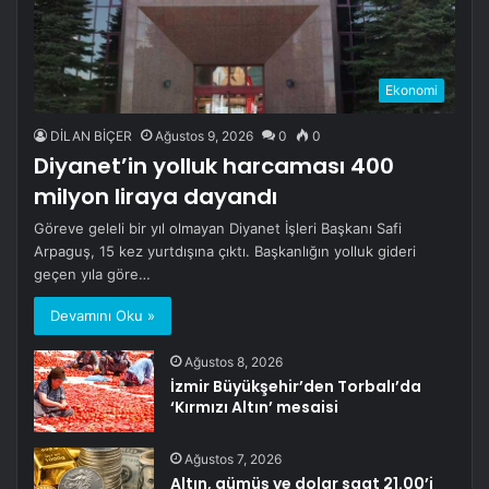
Ekonomi
DİLAN BİÇER
Ağustos 9, 2026
0
0
Diyanet’in yolluk harcaması 400
milyon liraya dayandı
Göreve geleli bir yıl olmayan Diyanet İşleri Başkanı Safi
Arpaguş, 15 kez yurtdışına çıktı. Başkanlığın yolluk gideri
geçen yıla göre…
Devamını Oku »
Ağustos 8, 2026
İzmir Büyükşehir’den Torbalı’da
‘Kırmızı Altın’ mesaisi
Ağustos 7, 2026
Altın, gümüş ve dolar saat 21.00’i