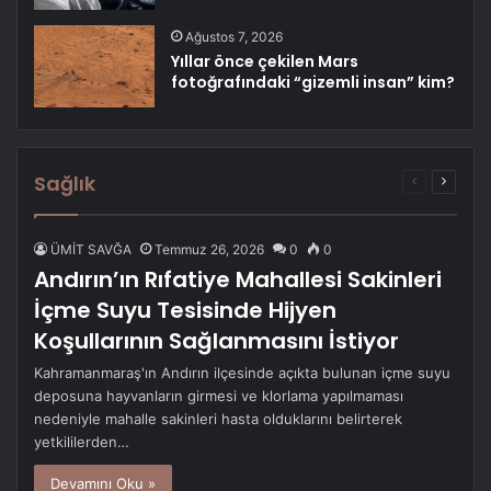
Ağustos 7, 2026
Yıllar önce çekilen Mars
fotoğrafındaki “gizemli insan” kim?
Sağlık
Önceki
Sonrak
sayfa
sayfa
ÜMİT SAVĞA
Temmuz 26, 2026
0
0
Andırın’ın Rıfatiye Mahallesi Sakinleri
İçme Suyu Tesisinde Hijyen
Koşullarının Sağlanmasını İstiyor
Kahramanmaraş'ın Andırın ilçesinde açıkta bulunan içme suyu
deposuna hayvanların girmesi ve klorlama yapılmaması
nedeniyle mahalle sakinleri hasta olduklarını belirterek
yetkililerden…
Devamını Oku »