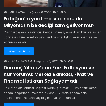
ÜMİT SAVĞA
Ağustos 6, 2026
0
0
Erdoğan’ın yardımcısına soruldu:
Milyonların beklediği zam geliyor mu?
Cumhurbaşkanı Yardımcısı Cevdet Yılmaz, emekli aylıkları ve asgari
ücrete ek zam ile refah payı verilmesine ilişkin soru önergesine,
konunun kendi…
Devamını Oku »
NURCAN BAYRAM
Ağustos 6, 2026
0
0
Durmuş Yılmaz’dan Faiz, Enflasyon ve
Kur Yorumu: Merkez Bankası, Fiyat ve
Finansal İstikrarı Sağlayamadı
Eski Merkez Bankası Başkanı Durmuş Yılmaz, PPK'nın faiz kararı
öncesi değerlendirmelerde bulundu. Yılmaz, enflasyonla
mücadelenin zamana yayıldığını, fiyat ve finansal…