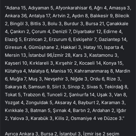
“Adana 15, Adıyaman 5, Afyonkarahisar 6, Ağrı 4, Amasya 3,
Ankara 36, Antalya 17, Artvin 2, Aydın 8, Balıkesir 9, Bilecik
2, Bingöl 3, Bitlis 3, Bolu 3, Burdur 3, Bursa 21, Çanakkale
4, Çankırı 2, Çorum 4, Denizli 7, Diyarbakır 12, Edirne 4,
Elazığ 5, Erzincan 2, Erzurum 6, Eskişehir 7, Gaziantep 14,
Giresun 4, Gümüşhane 2, Hakkari 3, Hatay 10, Isparta 4,
Mersin 13, İstanbul 96,İzmir 28, Kars 3, Kastamonu 3,
Kayseri 10, Kırklareli 3, Kırşehir 2, Kocaeli 14, Konya 15,
Kütahya 4, Malatya 6, Manisa 10, Kahramanmaraş 8, Mardin
6, Muğla 7, Muş 3, Nevşehir 3, Niğde 3, Ordu 6, Rize 3,
Sakarya 8, Samsun 9, Siirt 3, Sinop 2, Sivas 5, Tekirdağ 8,
Tokat 5, Trabzon 6, Tunceli 2, Şanlıurfa 14, Uşak 3, Van 8,
Yozgat 4, Zonguldak 5, Aksaray 4, Bayburt 2, Karaman 3,
Kırıkkale 3, Batman 5, Şırnak 4, Bartın 2, Ardahan 2, Iğdır
2, Yalova 3, Karabük 3, Kilis 2, Osmaniye 4 ve Düzce 3.”
Ayrıca Ankara 3, Bursa 2, İstanbul 3, İzmir ise 2 seçim