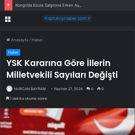
Kongo’da Ebola Salgınına Erken Aşama
Menü
Anasayfa
/
Haber
Haber
YSK Kararına Göre İllerin
Milletvekili Sayıları Değişti
NURCAN BAYRAM
Haziran 27, 2024
0
0
1 dakika okuma süresi