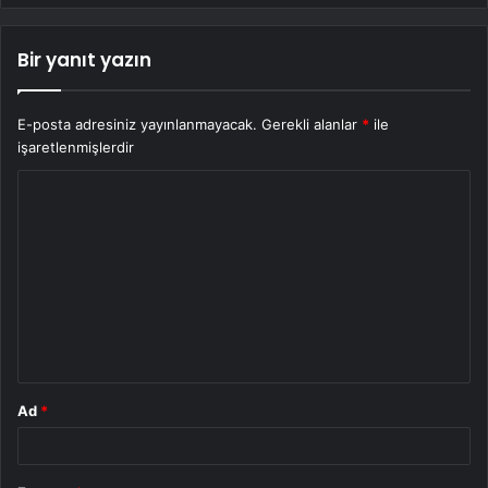
Bir yanıt yazın
E-posta adresiniz yayınlanmayacak.
Gerekli alanlar
*
ile
işaretlenmişlerdir
Y
o
r
u
m
*
Ad
*