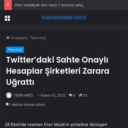
Altın madalyalı dev tesis 1 euroya satışta: Sahibi olmak için tek bir şart var
Menü
Anasayfa
/
Teknoloji
Teknoloji
Twitter’daki Sahte Onaylı
Hesaplar Şirketleri Zarara
Uğrattı
TEKİN ARICI
Kasım 13, 2022
0
13
1 dakika okuma süresi
28 Ekim’de resmen Elon Musk’ın şirketine dönüşen