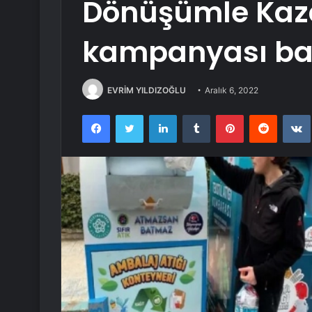
Dönüşümle Kaz
kampanyası ba
EVRİM YILDIZOĞLU
Aralık 6, 2022
Facebook
Twitter
LinkedIn
Tumblr
Pinterest
Reddit