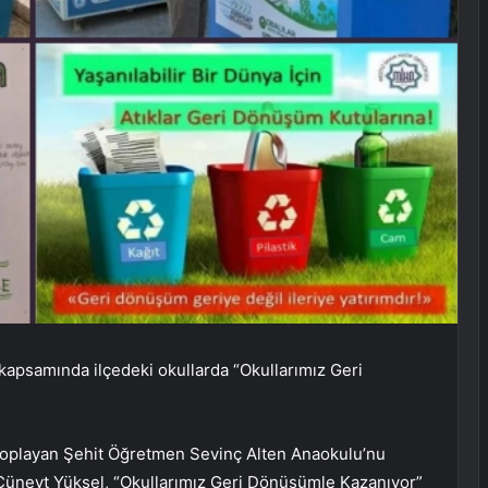
 kapsamında ilçedeki okullarda “Okullarımız Geri
il toplayan Şehit Öğretmen Sevinç Alten Anaokulu’nu
üneyt Yüksel, “Okullarımız Geri Dönüşümle Kazanıyor”