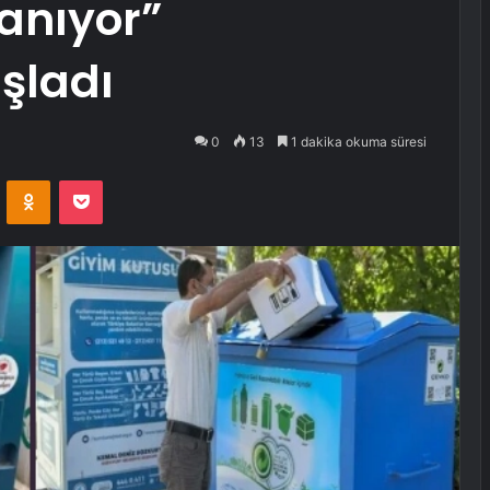
anıyor”
şladı
0
13
1 dakika okuma süresi
VKontakte
Odnoklassniki
Pocket