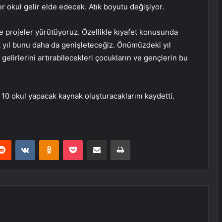
 okul gelir elde edecek. Atık boyutu değişiyor.
 de projeler yürütüyoruz. Özellikle kıyafet konusunda
k yıl bunu daha da genişleteceğiz. Önümüzdeki yıl
 gelirlerini artırabilecekleri çocukların ve gençlerin bu
l 10 okul yapacak kaynak oluşturacaklarını kaydetti.
erest
Reddit
VKontakte
Odnoklassniki
Pocket
E-Posta ile paylaş
Yazdır