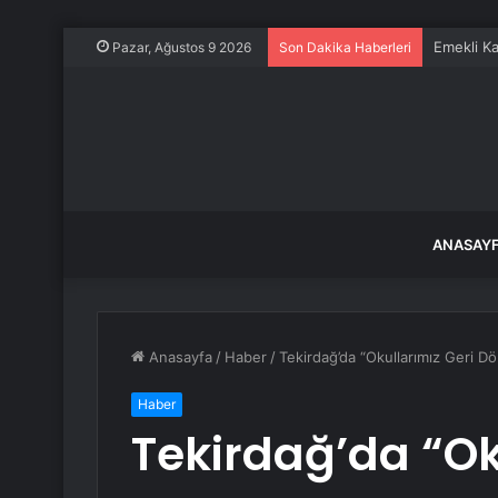
Emekli Ka
Pazar, Ağustos 9 2026
Son Dakika Haberleri
ANASAY
Anasayfa
/
Haber
/
Tekirdağ’da “Okullarımız Geri 
Haber
Tekirdağ’da “Ok