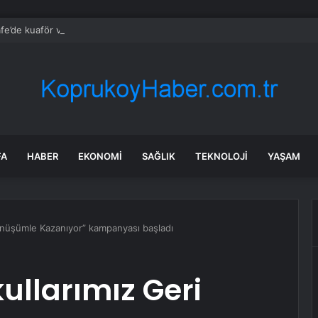
fe’de kuaför ve berber hizmeti başladı
FA
HABER
EKONOMI
SAĞLIK
TEKNOLOJI
YAŞAM
Dönüşümle Kazanıyor” kampanyası başladı
ullarımız Geri