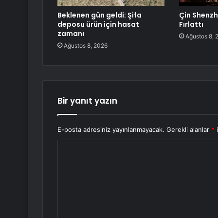
Beklenen gün geldi: Şifa
Çin Shenzh
deposu ürün için hasat
Fırlattı
zamanı
Ağustos 8, 
Ağustos 8, 2026
Bir yanıt yazın
E-posta adresiniz yayınlanmayacak.
Gerekli alanlar
*
i
Y
o
r
u
m