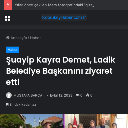
Yıllar önce çekilen Mars fotoğrafındaki “gizemli insan” kim?
Menü
Anasayfa
/
Haber
Haber
Şuayip Kayra Demet, Ladik
Belediye Başkanını ziyaret
etti
MUSTAFA BARÇA
Eylül 12, 2023
0
6
Bir dakikadan az