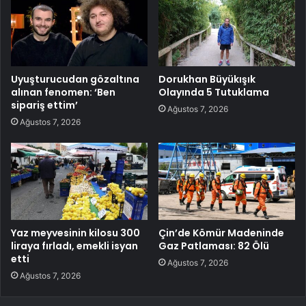
Uyuşturucudan gözaltına
Dorukhan Büyükışık
alınan fenomen: ‘Ben
Olayında 5 Tutuklama
sipariş ettim’
Ağustos 7, 2026
Ağustos 7, 2026
Yaz meyvesinin kilosu 300
Çin’de Kömür Madeninde
liraya fırladı, emekli isyan
Gaz Patlaması: 82 Ölü
etti
Ağustos 7, 2026
Ağustos 7, 2026