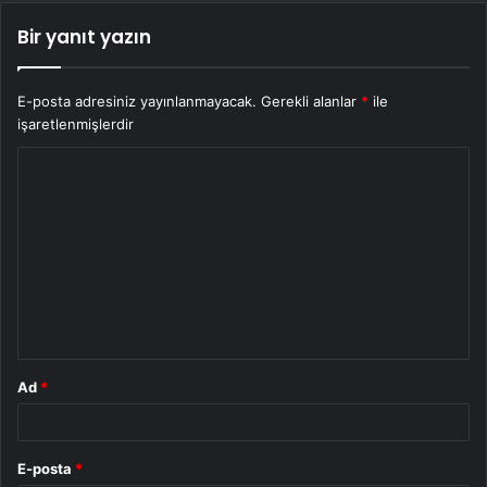
Bir yanıt yazın
E-posta adresiniz yayınlanmayacak.
Gerekli alanlar
*
ile
işaretlenmişlerdir
Y
o
r
u
m
*
Ad
*
E-posta
*