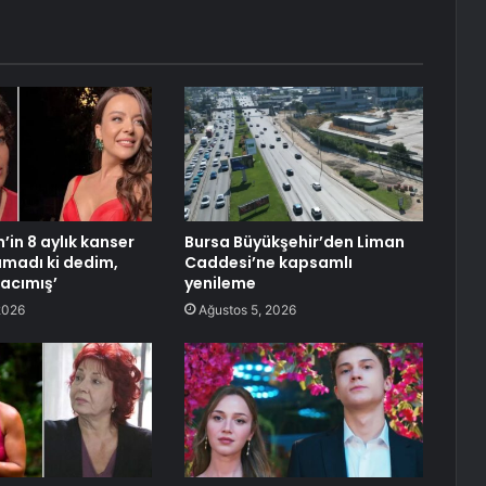
n’in 8 aylık kanser
Bursa Büyükşehir’den Liman
ımadı ki dedim,
Caddesi’ne kapsamlı
acımış’
yenileme
2026
Ağustos 5, 2026