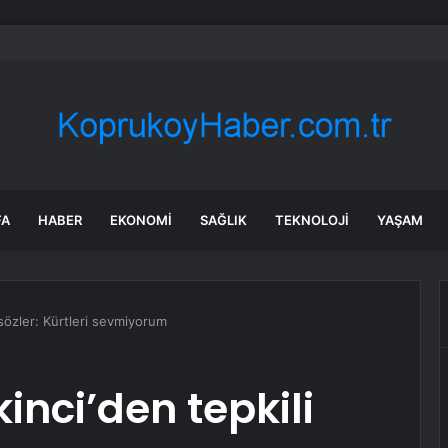
devi borç batağındaki rakibini satın alıyor
FA
HABER
EKONOMI
SAĞLIK
TEKNOLOJI
YAŞAM
 sözler: Kürtleri sevmiyorum
inci’den tepkili