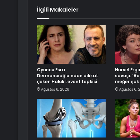
İlgili Makaleler
Oyuncu Esra
Nursel Ergi
Dermancıoğlu’ndan dikkat
savaşı: ‘Ac
çeken Haluk Levent tepkisi
meğer çok 
Ağustos 6, 2026
Ağustos 6, 