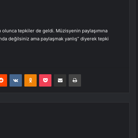
 olunca tepkiler de geldi. Müzisyenin paylaşımına
da değilsiniz ama paylaşmak yanlış” diyerek tepki
erest
Reddit
VKontakte
Odnoklassniki
Pocket
E-Posta ile paylaş
Yazdır