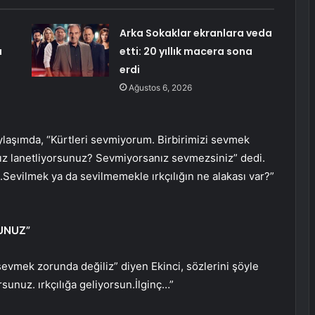
Arka Sokaklar ekranlara veda
ı
etti: 20 yıllık macera sona
erdi
Ağustos 6, 2026
ylaşımda, “Kürtleri sevmiyorum. Birbirimizi sevmek
nız lanetliyorsunuz? Sevmiyorsanız sevmezsiniz” dedi.
evilmek ya da sevilmemekle ırkçılığın ne alakası var?”
UNUZ”
sevmek zorunda değiliz” diyen Ekinci, sözlerini şöyle
unuz. ırkçılığa geliyorsun.İlginç…”