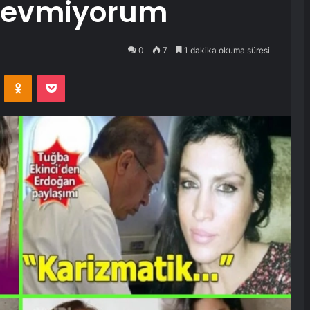
i sevmiyorum
0
7
1 dakika okuma süresi
VKontakte
Odnoklassniki
Pocket