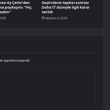
eren Ay Çetin’den
Seyircilerin tepkisi sonrası
a paylaşımı: “Hiç
Daha 17 dizisiyle ilgili karar
madım”
verildi
2026
Ağustos 4, 2026
le işaretlenmişlerdir