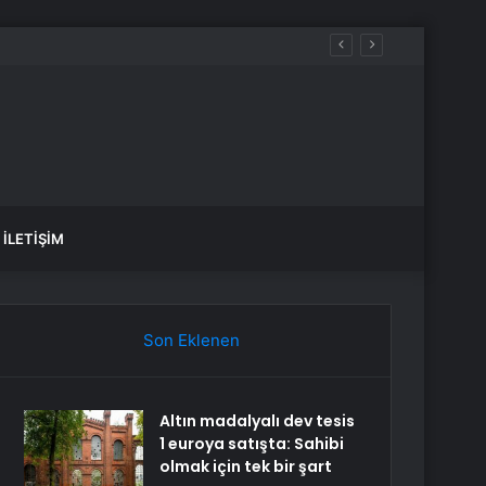
İLETIŞIM
Son Eklenen
Altın madalyalı dev tesis
1 euroya satışta: Sahibi
olmak için tek bir şart