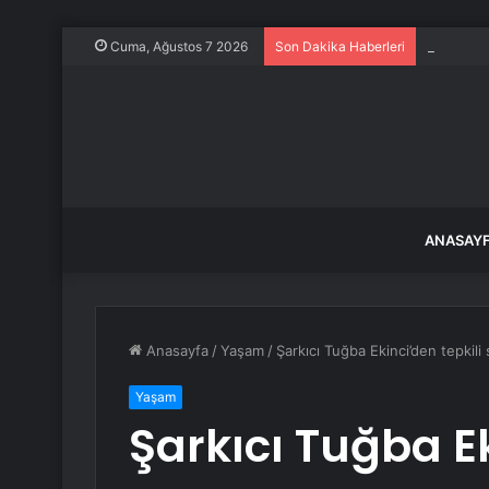
Lüks yat 
Cuma, Ağustos 7 2026
Son Dakika Haberleri
ANASAY
Anasayfa
/
Yaşam
/
Şarkıcı Tuğba Ekinci’den tepkili
Yaşam
Şarkıcı Tuğba Ek