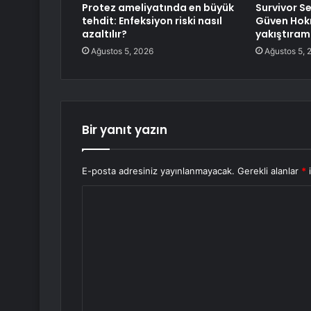
Protez ameliyatında en büyük
Survivor S
tehdit: Enfeksiyon riski nasıl
Güven Hokn
azaltılır?
yakıştıra
Ağustos 5, 2026
Ağustos 5, 
Bir yanıt yazın
E-posta adresiniz yayınlanmayacak.
Gerekli alanlar
*
i
Y
o
r
u
m
*