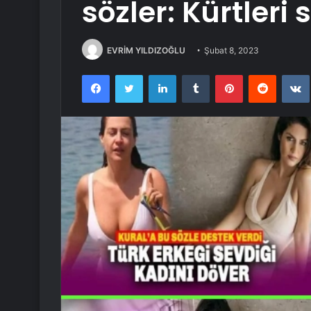
sözler: Kürtler
EVRİM YILDIZOĞLU
Şubat 8, 2023
Facebook
Twitter
LinkedIn
Tumblr
Pinterest
Reddit