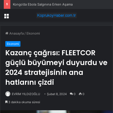
Kongo’da Ebola Salgınına Erken Aşama
Menü
Anasayfa
/
Ekonomi
Ekonomi
Kazanç çağrısı: FLEETCOR
güçlü büyümeyi duyurdu ve
2024 stratejisinin ana
hatlarını çizdi
EVRİM YILDIZOĞLU
Şubat 8, 2024
0
0
3 dakika okuma süresi