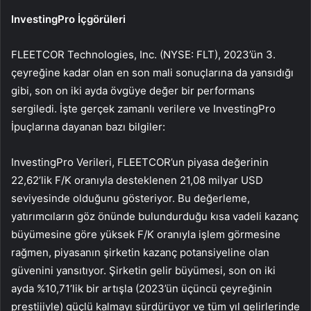
InvestingPro İçgörüleri
FLEETCOR Technologies, Inc. (NYSE: FLT), 2023’ün 3.
çeyreğine kadar olan en son mali sonuçlarına da yansıdığı
gibi, son on iki ayda övgüye değer bir performans
sergiledi. İşte gerçek zamanlı verilere ve InvestingPro
İpuçlarına dayanan bazı bilgiler:
InvestingPro Verileri, FLEETCOR’un piyasa değerinin
22,62’lik F/K oranıyla desteklenen 21,08 milyar USD
seviyesinde olduğunu gösteriyor. Bu değerleme,
yatırımcıların göz önünde bulundurduğu kısa vadeli kazanç
büyümesine göre yüksek F/K oranıyla işlem görmesine
rağmen, piyasanın şirketin kazanç potansiyeline olan
güvenini yansıtıyor. Şirketin gelir büyümesi, son on iki
ayda %10,71’lik bir artışla (2023’ün üçüncü çeyreğinin
prestijiyle) güçlü kalmayı sürdürüyor ve tüm yıl gelirlerinde