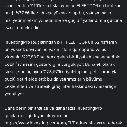
rapor edilen %10’luk artışla uyumlu. FLEETCOR’un brüt kar
marjı %77,86 ile oldukça yüksek olup bu, satılan malın
maliyetinin etkin yönetimine ve güçlü fiyatlandırma gücüne
işaret etmektedir.
InvestingPro İpuçlarından biri, FLEETCOR’un 52 haftanın
en yüksek seviyesine yakın işlem gördüğünü ve bu
zirvenin %97,83’üne denk gelen bir fiyatla hisse senedinin
pozitif ivmesini gösterdiğini vurguluyor. Buna ek olarak
şirket, son üç ayda %23,97’lik fiyat-toplam getiri oranıyla
güçlü getiri elde etti; bu da yatırımcıların büyüme
beklentileri ve stratejik girişimler hakkındaki iyimserliğini
yansıtıyor.
Daha derin bir analize ve daha fazla InvestingPro
İpuçlarına ilgi duyan okuyucular,
https://www.investing.com/pro/FLT adresini ziyaret ederek