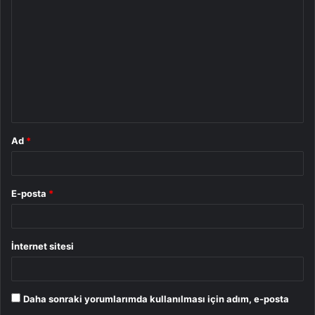
o
r
u
m
*
Ad
*
E-posta
*
İnternet sitesi
Daha sonraki yorumlarımda kullanılması için adım, e-posta