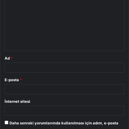
o
r
u
m
*
Ad
*
E-posta
*
İnternet sitesi
Daha sonraki yorumlarımda kullanılması için adım, e-posta