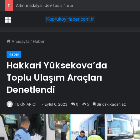
Altın madalyalı dev tesis 1 euroya satışta: Sahibi olmak için tek bir şart var
Menü
Anasayfa
/
Haber
Haber
Hakkari Yüksekova’da
Toplu Ulaşım Araçları
Denetlendi
TEKİN ARICI
Eylül 6, 2023
0
5
Bir dakikadan az