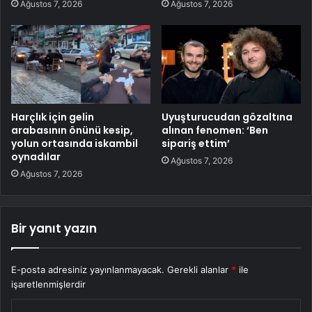
Ağustos 7, 2026
Ağustos 7, 2026
Harçlık için gelin
Uyuşturucudan gözaltına
arabasının önünü kesip,
alınan fenomen: ‘Ben
yolun ortasında iskambil
sipariş ettim’
oynadılar
Ağustos 7, 2026
Ağustos 7, 2026
Bir yanıt yazın
E-posta adresiniz yayınlanmayacak.
Gerekli alanlar
*
ile
işaretlenmişlerdir
Y