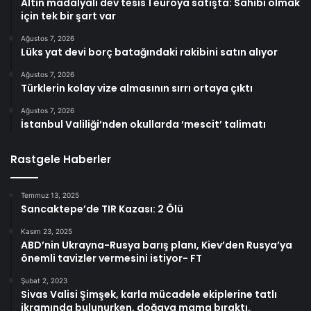
Altın madalyalı dev tesis 1 euroya satışta: Sahibi olmak
için tek bir şart var
Ağustos 7, 2026
Lüks yat devi borç batağındaki rakibini satın alıyor
Ağustos 7, 2026
Türklerin kolay vize almasının sırrı ortaya çıktı
Ağustos 7, 2026
İstanbul Valiliği’nden okullarda ‘mescit’ talimatı
Rastgele Haberler
Temmuz 13, 2025
Sancaktepe’de TIR Kazası: 2 Ölü
Kasım 23, 2025
ABD’nin Ukrayna-Rusya barış planı, Kiev’den Rusya’ya
önemli tavizler vermesini istiyor- FT
Şubat 2, 2023
Sivas Valisi Şimşek, karla mücadele ekiplerine tatlı
ikramında bulunurken, doğaya mama bıraktı.