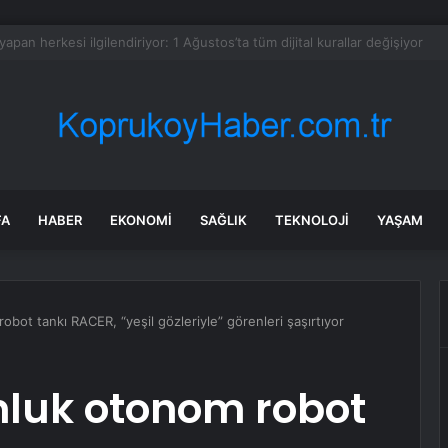
sinin kilosu 300 liraya fırladı, emekli isyan etti
FA
HABER
EKONOMI
SAĞLIK
TEKNOLOJI
YAŞAM
bot tankı RACER, “yeşil gözleriyle” görenleri şaşırtıyor
nluk otonom robot