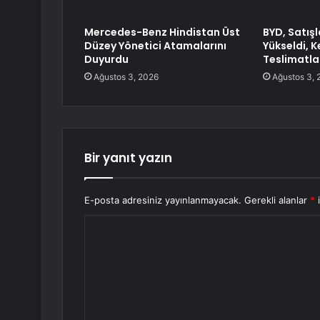
Mercedes-Benz Hindistan Üst
BYD, Satışl
Düzey Yönetici Atamalarını
Yükseldi, 
Duyurdu
Teslimatlar
Ağustos 3, 2026
Ağustos 3, 
Bir yanıt yazın
E-posta adresiniz yayınlanmayacak.
Gerekli alanlar
*
i
Y
o
r
u
m