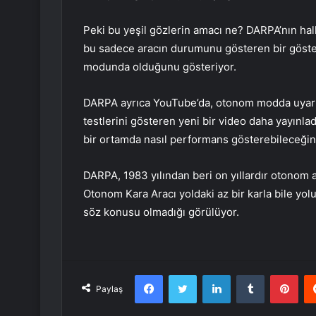
Peki bu yeşil gözlerin amacı ne? DARPA’nın halk
bu sadece aracın durumunu gösteren bir gösterg
modunda olduğunu gösteriyor.
DARPA ayrıca YouTube’da, otonom modda uyarla
testlerini gösteren yeni bir video daha yayınla
bir ortamda nasıl performans gösterebileceğin
DARPA, 1983 yılından beri on yıllardır otonom ar
Otonom Kara Aracı yoldaki az bir karla bile yol
söz konusu olmadığı görülüyor.
Facebook
Twitter
LinkedIn
Tumblr
Pint
Paylaş