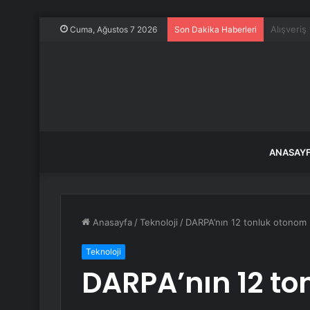
Yaz meyve
Cuma, Ağustos 7 2026
Son Dakika Haberleri
ANASAY
Anasayfa
/
Teknoloji
/
DARPA’nın 12 tonluk otonom ro
Teknoloji
DARPA’nın 12 to