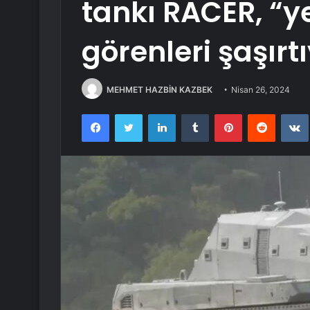
tankı RACER, “ye
görenleri şaşırt
MEHMET HAZBİN KAZBEK
Nisan 26, 2024
Facebook
Twitter
LinkedIn
Tumblr
Pinterest
Reddit