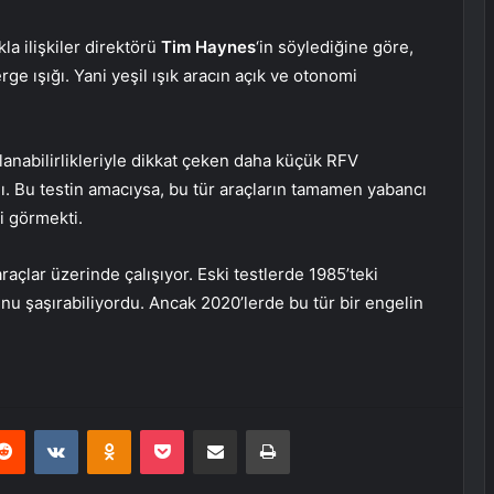
la ilişkiler direktörü
Tim Haynes
‘in söylediğine göre,
e ışığı. Yani yeşil ışık aracın açık ve otonomi
nabilirlikleriyle dikkat çeken daha küçük RFV
dı. Bu testin amacıysa, bu tür araçların tamamen yabancı
i görmekti.
açlar üzerinde çalışıyor. Eski testlerde 1985’teki
unu şaşırabiliyordu. Ancak 2020’lerde bu tür bir engelin
erest
Reddit
VKontakte
Odnoklassniki
Pocket
E-Posta ile paylaş
Yazdır