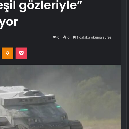
şil gözleriyle”
ıyor
0
0
1 dakika okuma süresi
VKontakte
Odnoklassniki
Pocket