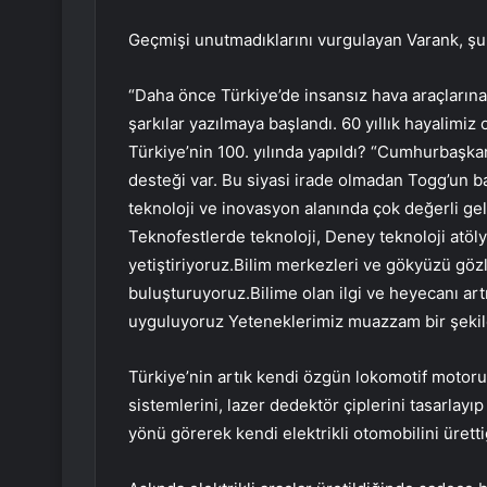
Geçmişi unutmadıklarını vurgulayan Varank, şun
“Daha önce Türkiye’de insansız hava araçlarına ‘
şarkılar yazılmaya başlandı. 60 yıllık hayalimi
Türkiye’nin 100. yılında yapıldı? “Cumhurbaşkanı
desteği var. Bu siyasi irade olmadan Togg’un ba
teknoloji ve inovasyon alanında çok değerli geli
Teknofestlerde teknoloji, Deney teknoloji atöl
yetiştiriyoruz.Bilim merkezleri ve gökyüzü gözle
buluşturuyoruz.Bilime olan ilgi ve heyecanı ar
uyguluyoruz Yeteneklerimiz muazzam bir şekild
Türkiye’nin artık kendi özgün lokomotif motor
sistemlerini, lazer dedektör çiplerini tasarlayı
yönü görerek kendi elektrikli otomobilini üretti