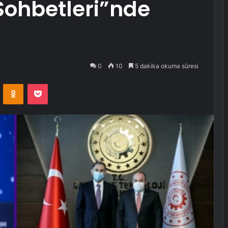
 Sohbetleri”nde
0
10
5 dakika okuma süresi
VKontakte
Odnoklassniki
Pocket