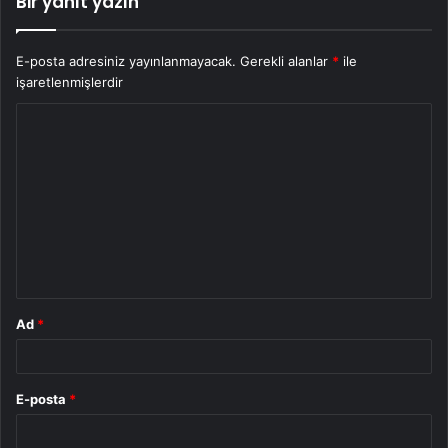
Bir yanıt yazın
E-posta adresiniz yayınlanmayacak.
Gerekli alanlar
*
ile
işaretlenmişlerdir
Y
o
r
u
m
*
Ad
*
E-posta
*