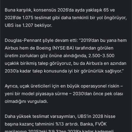
Buna karşılık, konsensüs 2026’da ayda yaklaşık 65 ve
2028’de 1.075 teslimat gibi daha temkinli bir yol öngörüyor,
UBS ise 1.207 bekliyor.
Douglas-Pennant şöyle devam etti: “2019’dan bu yana hem
Airbus hem de
Boeing (NYSE:BA)
tarafından görülen
üretim zorlukları göz önüne alındığında, 2.500-3.500
uçaklık birikmiş talep görüyoruz, bu da Airbus’a en azından
2030’a kadar talep konusunda iyi bir görünürlük sağlıyor.”
Ayrıca, uçak üreticileri için en büyük operasyonel riskin –
yeni bir model piyasaya sürme – 2030’dan önce pek olası
olmadığını vurguladı.
Daha yüksek teslimat varsayımları, UBS’in 2028 hisse
başına kazanç tahminini %13 artırdı. Banka, FVÖK
marjlarının 2025’teki %9,3’ten 2029’a kadar kademeli