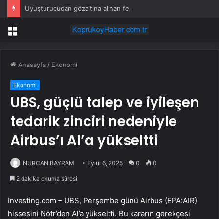
Uyuşturucudan gözaltına alınan fenomen: ‘Ben sipariş ettim’
Menü
Anasayfa
/
Ekonomi
Ekonomi
UBS, güçlü talep ve iyileşen
tedarik zinciri nedeniyle
Airbus’ı Al’a yükseltti
NURCAN BAYRAM
Eylül 6, 2025
0
0
2 dakika okuma süresi
Investing.com – UBS, Perşembe günü
Airbus (EPA:AIR)
hissesini Nötr’den Al’a yükseltti. Bu kararın gerekçesi