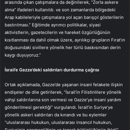
arasında çıkan çatışmalara da değinilerek, “Zorla askere
alma” ifadeleri kullanıldı. ve son zamanlarda bölgedeki
Arap kabileleriyle çatışmalara yol açan barışçıl gösterilerin
bastırılması.” Eğitimde ayrımcı politikalar, siyasi
aktivistlerin, gazetecilerin ve hareket özgürlüğünün
kısıtlanması da dahil olmak üzere, ayrılıkçı grupların Fırat’ın
doğusundaki sivillere yönelik her türlü baskısından derin
kaygı duyuyoruz.”
İsrail’e Gazze’deki saldırıları durdurma çağrısı
Ortak açıklamada, Gazze’de yaşanan insani felakete ilişkin
endişeler de dile getirilerek, “İsrail’in Filistinlilere yönelik
vahşi saldırılarına son vermesi ve Gazze’ye insani yardım
gönderilmesi gerektiği” vurgulandı. İsrail’in Suriye’ye
yönelik askeri saldırıları da kınandı ve bu eylemler
“uluslararası hukukun, uluslararası insancıl hukukun,
Suriye’nin egemenliğinin ve toprak bütünlüğünün ihlali”