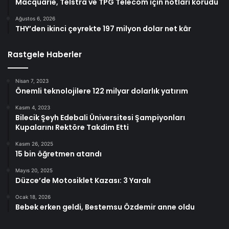
Macquarie, Telstra ve TPG Telecom için notları korudu
Ağustos 6, 2026
THY’den ikinci çeyrekte 197 milyon dolar net kâr
Rastgele Haberler
Nisan 7, 2023
Önemli teknolojilere 122 milyar dolarlık yatırım
Kasım 4, 2023
Bilecik Şeyh Edebali Üniversitesi Şampiyonları
Kupalarını Rektöre Takdim Etti
Kasım 26, 2025
15 bin öğretmen atandı
Mayıs 20, 2025
Düzce’de Motosiklet Kazası: 3 Yaralı
Ocak 18, 2026
Bebek erken geldi, Bestemsu Özdemir anne oldu