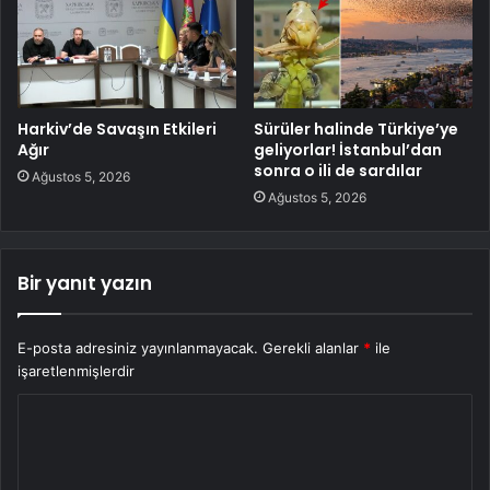
Harkiv’de Savaşın Etkileri
Sürüler halinde Türkiye’ye
Ağır
geliyorlar! İstanbul’dan
sonra o ili de sardılar
Ağustos 5, 2026
Ağustos 5, 2026
Bir yanıt yazın
E-posta adresiniz yayınlanmayacak.
Gerekli alanlar
*
ile
işaretlenmişlerdir
Y
o
r