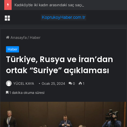
Kadıköy’de iki kadın arasındaki saç saça kavga etti
Menü
Anasayfa
/
Haber
Haber
Türkiye, Rusya ve İran’dan
ortak “Suriye” açıklaması
YÜCEL KAYA
Ocak 25, 2024
0
1
1 dakika okuma süresi