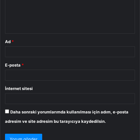
u
m
*
Ad
*
E-posta
*
İnternet sitesi
Daha sonraki yorumlarımda kullanılması için adım, e-posta
adresim ve site adresim bu tarayıcıya kaydedilsin.