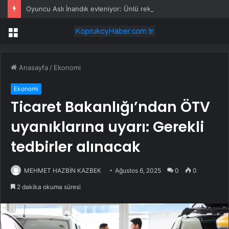
Oyuncu Aslı İnandık evleniyor: Ünlü reklamcıdan romantik teklif
Menü
Anasayfa
/
Ekonomi
Ekonomi
Ticaret Bakanlığı’ndan ÖTV
uyanıklarına uyarı: Gerekli
tedbirler alınacak
MEHMET HAZBİN KAZBEK
Ağustos 6, 2025
0
0
2 dakika okuma süresi