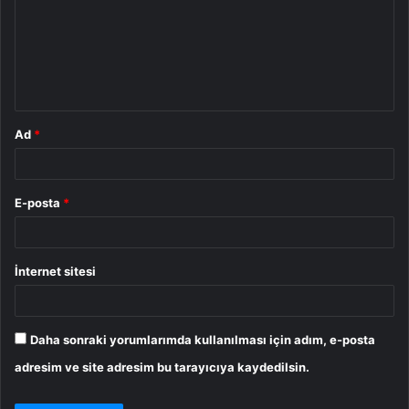
r
u
m
*
Ad
*
E-posta
*
İnternet sitesi
Daha sonraki yorumlarımda kullanılması için adım, e-posta
adresim ve site adresim bu tarayıcıya kaydedilsin.