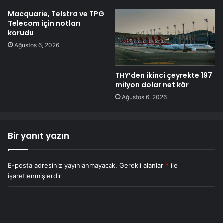
Macquarie, Telstra ve TPG
Telecom için notları
korudu
Ağustos 6, 2026
THY’den ikinci çeyrekte 197
milyon dolar net kâr
Ağustos 6, 2026
Bir yanıt yazın
E-posta adresiniz yayınlanmayacak.
Gerekli alanlar
*
ile
işaretlenmişlerdir
Y
o