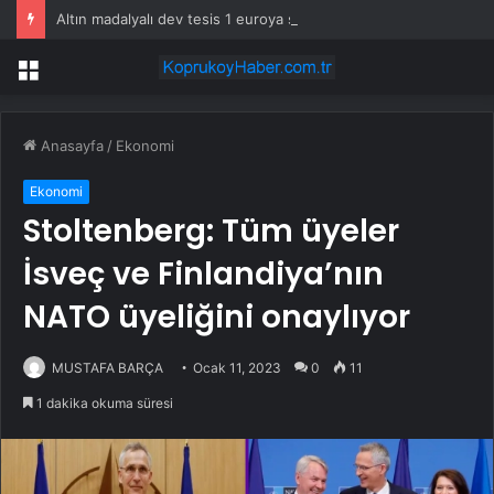
Altın madalyalı dev tesis 1 euroya satışta: Sahibi olmak için tek bir şart var
Menü
Anasayfa
/
Ekonomi
Ekonomi
Stoltenberg: Tüm üyeler
İsveç ve Finlandiya’nın
NATO üyeliğini onaylıyor
MUSTAFA BARÇA
Ocak 11, 2023
0
11
1 dakika okuma süresi