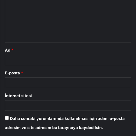
r
u
m
*
Ad
*
E-posta
*
İnternet sitesi
Daha sonraki yorumlarımda kullanılması için adım, e-posta
adresim ve site adresim bu tarayıcıya kaydedilsin.