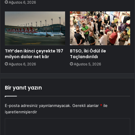
Ağustos 6, 2026
THY’den ikinci çeyrekte 197
BTSO, İki Ödül ile
milyon dolar net kâr
Taçlandırıldı
Ağustos 6, 2026
Ağustos 5, 2026
Bir yanıt yazın
E-posta adresiniz yayınlanmayacak.
Gerekli alanlar
*
ile
işaretlenmişlerdir
Y
o