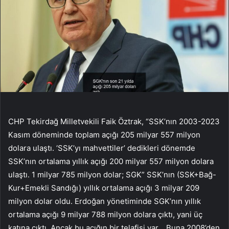
CHP Tekirdağ Milletvekili Faik Öztrak, “SSK’nın 2003-2023
Kasım döneminde toplam açığı 205 milyar 557 milyon
dolara ulaştı. ‘SSK’yı mahvettiler’ dedikleri dönemde
SSK’nın ortalama yıllık açığı 200 milyar 557 milyon dolara
ulaştı. 1 milyar 785 milyon dolar; SGK” SSK’nın (SSK+Bağ-
Kur+Emekli Sandığı) yıllık ortalama açığı 3 milyar 209
milyon dolar oldu. Erdoğan yönetiminde SGK’nın yıllık
ortalama açığı 9 milyar 788 milyon dolara çıktı, yani üç
katına çıktı. Ancak bu açığın bir telafisi var… Buna 2008’den