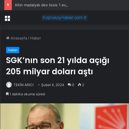
Altın madalyalı dev tesis 1 euroya satışta: Sahibi olmak için tek bir şart var
Menü
Anasayfa
/
Haber
Haber
SGK’nın son 21 yılda açığı
205 milyar doları aştı
TEKİN ARICI
Şubat 4, 2024
0
2
1 dakika okuma süresi