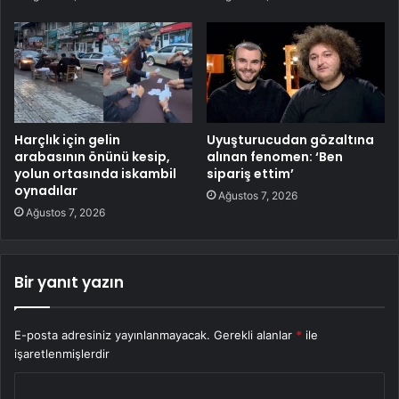
Harçlık için gelin
Uyuşturucudan gözaltına
arabasının önünü kesip,
alınan fenomen: ‘Ben
yolun ortasında iskambil
sipariş ettim’
oynadılar
Ağustos 7, 2026
Ağustos 7, 2026
Bir yanıt yazın
E-posta adresiniz yayınlanmayacak.
Gerekli alanlar
*
ile
işaretlenmişlerdir
Y