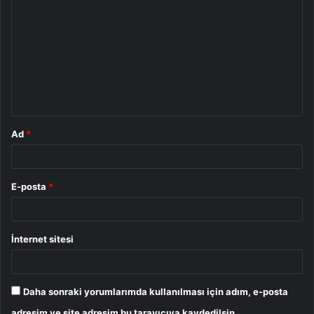
o
r
u
m
*
Ad
*
E-posta
*
İnternet sitesi
Daha sonraki yorumlarımda kullanılması için adım, e-posta
adresim ve site adresim bu tarayıcıya kaydedilsin.