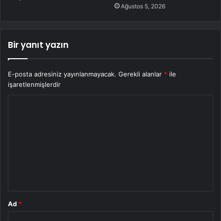
Ağustos 5, 2026
Bir yanıt yazın
E-posta adresiniz yayınlanmayacak.
Gerekli alanlar
*
ile
işaretlenmişlerdir
Y
o
r
u
m
*
Ad
*