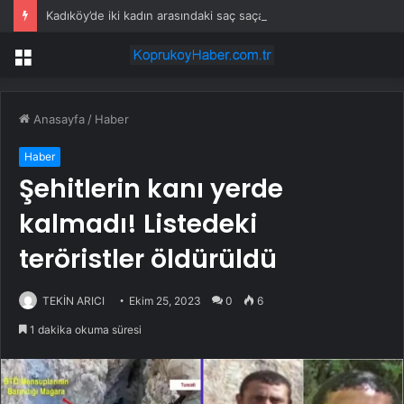
Kadıköy’de iki kadın arasındaki saç saça kavga etti
Menü
Anasayfa
/
Haber
Haber
Şehitlerin kanı yerde
kalmadı! Listedeki
teröristler öldürüldü
TEKİN ARICI
Ekim 25, 2023
0
6
1 dakika okuma süresi