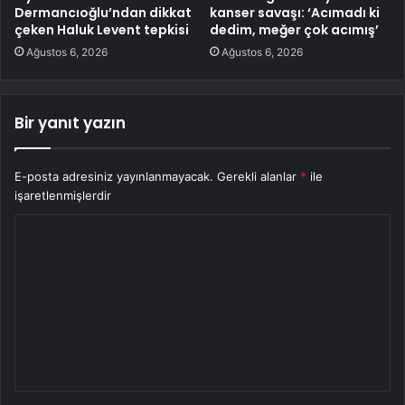
Dermancıoğlu’ndan dikkat
kanser savaşı: ‘Acımadı ki
çeken Haluk Levent tepkisi
dedim, meğer çok acımış’
Ağustos 6, 2026
Ağustos 6, 2026
Bir yanıt yazın
E-posta adresiniz yayınlanmayacak.
Gerekli alanlar
*
ile
işaretlenmişlerdir
Y
o
r
u
m
*