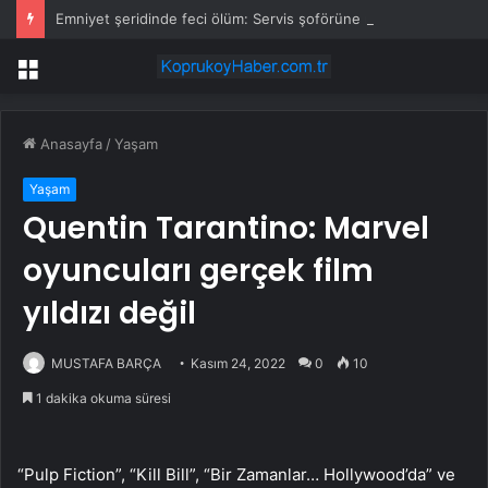
Emniyet şeridinde feci ölüm: Servis şoförüne midibüs çarptı
Menü
Anasayfa
/
Yaşam
Yaşam
Quentin Tarantino: Marvel
oyuncuları gerçek film
yıldızı değil
MUSTAFA BARÇA
Kasım 24, 2022
0
10
1 dakika okuma süresi
“Pulp Fiction”, “Kill Bill”, “Bir Zamanlar… Hollywood’da” ve