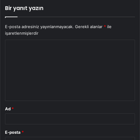
Bir yanıt yazın
E-posta adresiniz yayınlanmayacak.
Gerekli alanlar
*
ile
işaretlenmişlerdir
Y
o
r
u
m
*
Ad
*
E-posta
*