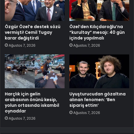
Özgür Özel’e destek sözü
Özel’den Kılıçdaroğlu’na
vermişti! Cemil Tugay
“kurultay” mesajı: 40 gün
karar değiştirdi
içinde yapılmalı
Ağustos 7, 2026
Ağustos 7, 2026
Harçlık için gelin
Uyuşturucudan gözaltına
arabasının önünü kesip,
alınan fenomen: ‘Ben
yolun ortasında iskambil
sipariş ettim’
oynadılar
Ağustos 7, 2026
Ağustos 7, 2026