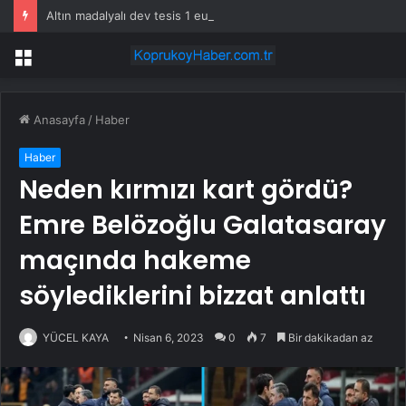
Altın madalyalı dev tesis 1 euroya satışta: Sahibi olmak için tek bir şart var
Menü
Anasayfa
/
Haber
Haber
Neden kırmızı kart gördü?
Emre Belözoğlu Galatasaray
maçında hakeme
söylediklerini bizzat anlattı
YÜCEL KAYA
Nisan 6, 2023
0
7
Bir dakikadan az