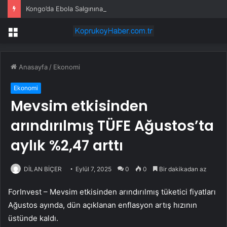
Kongo’da Ebola Salgınına Erken Aşama
Menü
Anasayfa
/
Ekonomi
Ekonomi
Mevsim etkisinden
arındırılmış TÜFE Ağustos’ta
aylık %2,47 arttı
DİLAN BİÇER
Eylül 7, 2025
0
0
Bir dakikadan az
ForInvest – Mevsim etkisinden arındırılmış tüketici fiyatları
Ağustos ayında, dün açıklanan enflasyon artış hızının
üstünde kaldı.