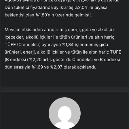
Dün tüketici fiyatlarında aylık artış %2,04 ile piyasa
beklentisi olan %1,80’nin üzerinde gelmişti.
Mevsim etkisinden arındırılmış enerji, gıda ve alkolsüz
içecekler, alkollü içkiler ile tütün ürünleri ve altın hariç
TÜFE (C endeksi) aynı ayda %1,84 işlenmemiş gıda
ürünleri, enerji, alkollü içkiler ve tütün ile altın hariç TÜFE
(B endeksi) %2,20 artış gösterdi. C endeksi ve B endeksi
dün sırasıyla %1,69 ve %2,07 olarak açıklandı.