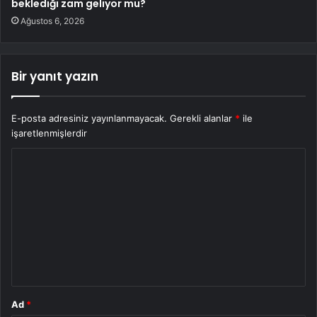
beklediği zam geliyor mu?
Ağustos 6, 2026
Bir yanıt yazın
E-posta adresiniz yayınlanmayacak.
Gerekli alanlar
*
ile
işaretlenmişlerdir
Y
o
r
u
m
*
Ad
*