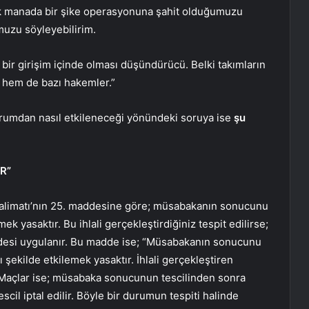
ek manada bir şike operasyonuna şahit olduğumuzu
uzu söyleyebilirim.
ir girişim içinde olması düşündürücü. Belki takımların
ri hem de bazı hakemler.”
rumdan nasıl etkileneceği yönündeki soruya ise
şu
İR”
 Talimatı’nın 25. maddesine göre; müsabakanın sonucunu
k yasaktır. Bu ihlali gerçekleştirdiğiniz tespit edilirse;
addesi uygulanır. Bu madde ise; “Müsabakanın sonucunu
 şekilde etkilemek yasaktır. İhlali gerçekleştiren
r. Maçlar ise; müsabaka sonucunun tescilinden sonra
escil iptal edilir. Böyle bir durumun tespiti halinde