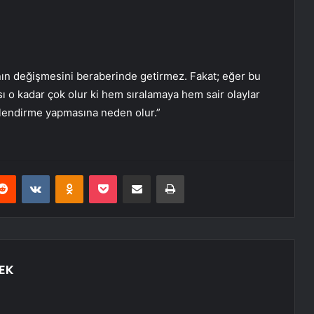
ın değişmesini beraberinde getirmez. Fakat; eğer bu
sı o kadar çok olur ki hem sıralamaya hem sair olaylar
rlendirme yapmasına neden olur.”
erest
Reddit
VKontakte
Odnoklassniki
Pocket
E-Posta ile paylaş
Yazdır
EK