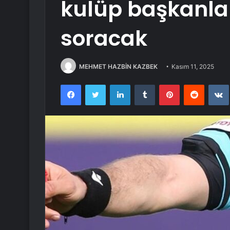
kulüp başkanlar
soracak
MEHMET HAZBİN KAZBEK
Kasım 11, 2025
Facebook
Twitter
LinkedIn
Tumblr
Pinterest
Reddit