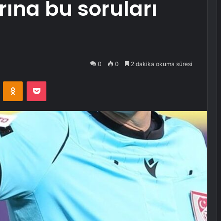
ına bu soruları
0
0
2 dakika okuma süresi
VKontakte
Odnoklassniki
Pocket