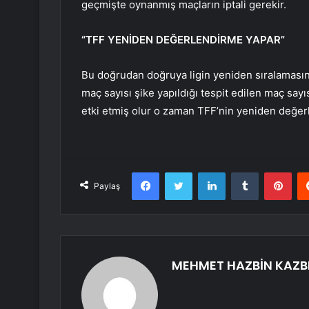
geçmişte oynanmış maçların iptali gerekir.
“TFF YENİDEN DEĞERLENDİRME YAPAR”
Bu doğrudan doğruya ligin yeniden sıralamasın
maç sayısı şike yapıldığı tespit edilen maç sayı
etki etmiş olur o zaman TFF’nin yeniden değe
Facebook
Twitter
LinkedIn
Tumblr
Pint
Paylaş
MEHMET HAZBİN KAZB