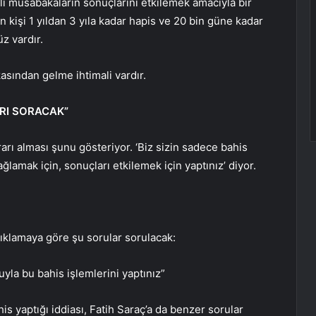
li müsabakaların sonuçlarını etkilemek amacıyla bir
 kişi 1 yıldan 3 yıla kadar hapis ve 20 bin güne kadar
z vardır.
kasından gelme ihtimali vardır.
RI SORACAK”
rarı alması şunu gösteriyor. ‘Biz sizin sadece bahis
lamak için, sonuçları etkilemek için yaptınız’ diyor.
ıklamaya göre şu sorular sorulacak:
yla bu bahis işlemlerini yaptınız”
his yaptığı iddiası, Fatih Saraç’a da benzer sorular