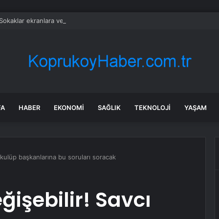
Sokaklar ekranlara veda etti: 20 yıllık macera sona erdi
FA
HABER
EKONOMI
SAĞLIK
TEKNOLOJI
YAŞAM
 kulüp başkanlarına bu soruları soracak
ğişebilir! Savcı