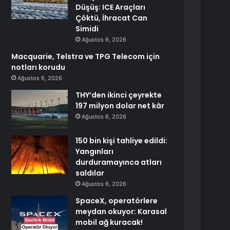
Düşüş: ICE Araçları
Çöktü, İhracat Can
Simidi
Ağustos 6, 2026
Macquarie, Telstra ve TPG Telecom için
notları korudu
Ağustos 6, 2026
THY’den ikinci çeyrekte
197 milyon dolar net kâr
Ağustos 6, 2026
150 bin kişi tahliye edildi:
Yangınları
durduramayınca atları
saldılar
Ağustos 6, 2026
SpaceX, operatörlere
meydan okuyor: Karasal
mobil ağ kuracak!