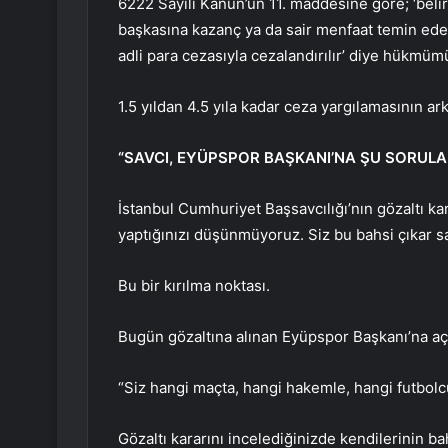
6222 Sayılı Kanun’un 11. maddesine göre; ‘belir
başkasına kazanç ya da sair menfaat temin eden
adli para cezasıyla cezalandırılır’ diye hükmümü
1.5 yıldan 4.5 yıla kadar ceza yargılamasının ar
“SAVCI, EYÜPSPOR BAŞKANI’NA ŞU SORULA
İstanbul Cumhuriyet Başsavcılığı’nın gözaltı ka
yaptığınızı düşünmüyoruz. Siz bu bahsi çıkar sağ
Bu bir kırılma noktası.
Bugün gözaltına alınan Eyüpspor Başkanı’na aç
“Siz hangi maçta, hangi hakemle, hangi futbolcu
Gözaltı kararını incelediğinizde kendilerinin ba