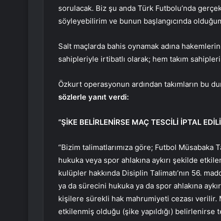
sorulacak. Biz şu anda Türk Futbolu’nda gerç
söyleyebilirim ve bunun başlangıcında olduğum
Salt maçlarda bahis oynamak adına hakemlerin b
sahipleriyle irtibatlı olarak; hem takım sahiple
Özkurt operasyonun ardından takımların bu du
sözlerle yanıt verdi:
“ŞİKE BELİRLENİRSE MAÇ TESCİLİ İPTAL EDİL
“Bizim talimatlarımıza göre; Futbol Müsabaka
hukuka veya spor ahlakına aykırı şekilde etkileme
kulüpler hakkında Disiplin Talimatı’nın 56. m
ya da sürecini hukuka ya da spor ahlakına aykırı
kişilere sürekli hak mahrumiyeti cezası verili
etkilenmiş olduğu (şike yapıldığı) belirlenirse t