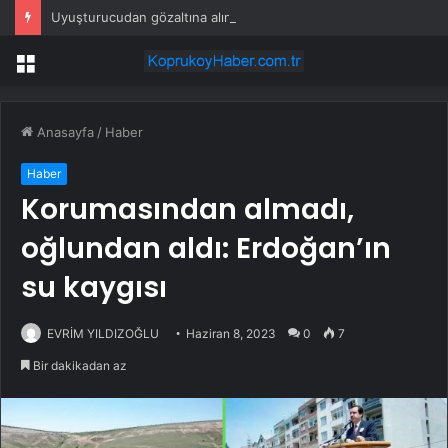
Uyuşturucudan gözaltına alınan fenomen: ‘Ben sipariş ettim’
Menü
Anasayfa
/
Haber
Haber
Korumasından almadı,
oğlundan aldı: Erdoğan’ın
su kaygısı
EVRİM YILDIZOĞLU
Haziran 8, 2023
0
7
Bir dakikadan az