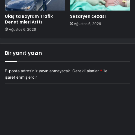
Ulaş’ta Bayram Trafik
Sezaryen cezası
Denetimleri Arttı
Ağustos 6, 2026
Ağustos 6, 2026
Bir yanıt yazın
E-posta adresiniz yayınlanmayacak.
Gerekli alanlar
*
ile
işaretlenmişlerdir
Y
o
r
u
m
*