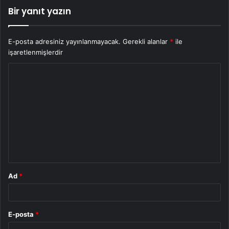
Bir yanıt yazın
E-posta adresiniz yayınlanmayacak.
Gerekli alanlar
*
ile
işaretlenmişlerdir
Y
o
r
u
m
*
Ad
*
E-posta
*