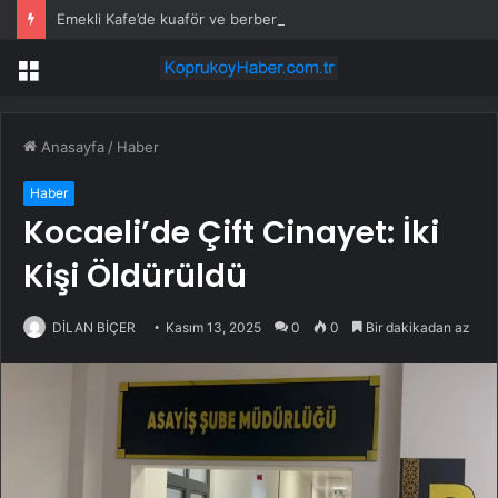
Emekli Kafe’de kuaför ve berber hizmeti başladı
Menü
Anasayfa
/
Haber
Haber
Kocaeli’de Çift Cinayet: İki
Kişi Öldürüldü
DİLAN BİÇER
Kasım 13, 2025
0
0
Bir dakikadan az