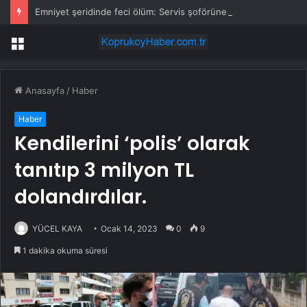
Emniyet şeridinde feci ölüm: Servis şoförüne midibüs çarptı
Menü
Anasayfa
/
Haber
Haber
Kendilerini ‘polis’ olarak
tanıtıp 3 milyon TL
dolandırdılar.
YÜCEL KAYA
Ocak 14, 2023
0
9
1 dakika okuma süresi