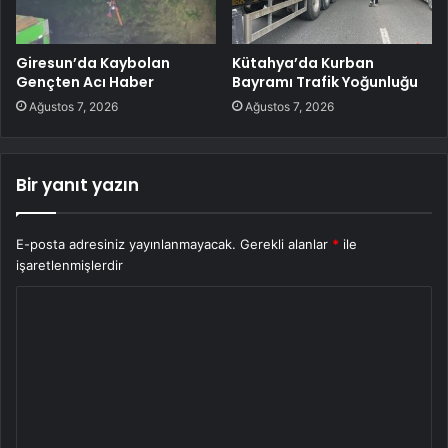
Giresun’da Kaybolan
Kütahya’da Kurban
Gençten Acı Haber
Bayramı Trafik Yoğunluğu
Ağustos 7, 2026
Ağustos 7, 2026
Bir yanıt yazın
E-posta adresiniz yayınlanmayacak.
Gerekli alanlar
*
ile
işaretlenmişlerdir
Y
o
r
u
m