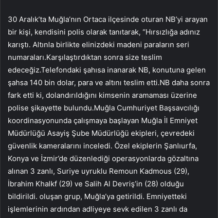
30 Aralık’ta Muğla’nın Ortaca ilçesinde oturan NB’yi arayan
bir kişi, kendisini polis olarak tanıtarak, “Hırsızlığa adınız
karıştı. Altınla birlikte elinizdeki madeni paraların seri
numaraları.Karşılaştırdıktan sonra size teslim
edeceğiz.Telefondaki şahısa inanarak NB, konutuna gelen
şahsa 140 bin dolar, para ve altını teslim etti.NB daha sonra
fark etti ki, dolandırıldığını kimsenin aramaması üzerine
polise şikayette bulundu.Muğla Cumhuriyet Başsavcılığı
koordinasyonunda çalışmaya başlayan Muğla İl Emniyet
Müdürlüğü Asayiş Şube Müdürlüğü ekipleri, çevredeki
güvenlik kameralarını inceledi. Özel ekiplerin Şanlıurfa,
Konya ve İzmir’de düzenlediği operasyonlarda gözaltına
alınan 3 zanlı, Suriye uyruklu Remoun Kadmous (29),
İbrahim Khalkf (29) ve Salih Al Devriş’in (28) olduğu
bildirildi. oluşan grup, Muğla’ya getirildi. Emniyetteki
işlemlerinin ardından adliyeye sevk edilen 3 zanlı da