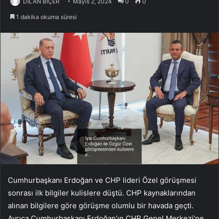
DİLAN BİÇER
Mayıs 2, 2024
0
0
1 dakika okuma süresi
Cumhurbaşkanı Erdoğan ve CHP lideri Özel görüşmesi
sonrası ilk bilgiler kulislere düştü. CHP kaynaklarından
alınan bilgilere göre görüşme olumlu bir havada geçti.
Ayrıca Cumhurbaşkanı Erdoğan’ın CHP Genel Merkezi’ne