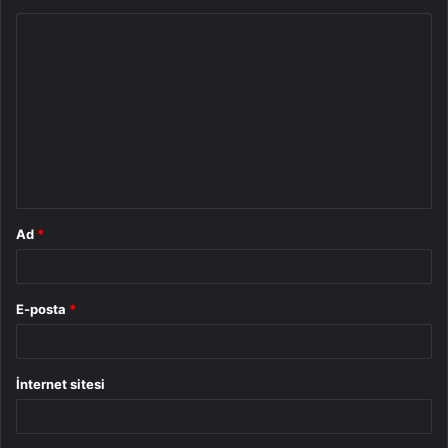
Y
o
r
u
m
*
Ad
*
E-posta
*
İnternet sitesi