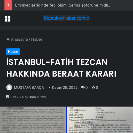
Emniyet şeridinde feci ölüm: Servis şoförüne midibüs çarptı
Menü
Anasayfa
/
Haber
Haber
İSTANBUL-FATİH TEZCAN
HAKKINDA BERAAT KARARI
MUSTAFA BARÇA
Kasım 29, 2022
0
8
1 dakika okuma süresi