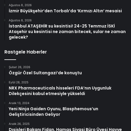
Ağustos 8, 2026
İzmir Büyükşehir’den Torbalı’da ‘Kırmızı Altın’ mesaisi
Ağustos 8, 2026
İstanbul ATAŞEHİR su kesintisi! 24-25 Temmuz İSKİ
Ataşehir su kesintisi ne zaman bitecek, sular ne zaman
gelecek?
Rastgele Haberler
Şubat 26, 2026
Özgür Özel Sultangazi’de konuştu
Eylül 28, 2025
NRX Pharmaceuticals hisseleri FDA’nın Uygunluk
Dilekçesini kabul etmesiyle yükseldi
Aralık 13, 2024
Yeni Ninja Gaiden Oyunu, Blasphemous’un
Geliştiricisinden Geliyor
Aralık 26, 2025
Dışişleri Bakanı Fidan, Hamas Siyasi Büro Üyesi Hayye