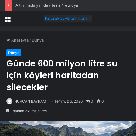
Altın madalyalı dev tesis 1 euroya satışta: Sahibi olmak için tek bir şart var
Menü
Anasayfa
/
Dünya
Dünya
Günde 600 milyon litre su
için köyleri haritadan
silecekler
NURCAN BAYRAM
Temmuz 6, 2026
0
0
1 dakika okuma süresi