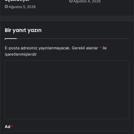
Ağustos 4, 2026
Ağustos 5, 2026
Bir yanıt yazın
E-posta adresiniz yayınlanmayacak.
Gerekli alanlar
*
ile
işaretlenmişlerdir
Y
o
r
u
m
*
Ad
*