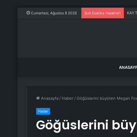
KAYTU
Cumartesi, Ağustos 8 2026
Son Dakika Haberleri
ANASAY
Anasayfa
/
Haber
/
Göğüslerini büyüten Megan Fox,
Haber
Göğüslerini bü