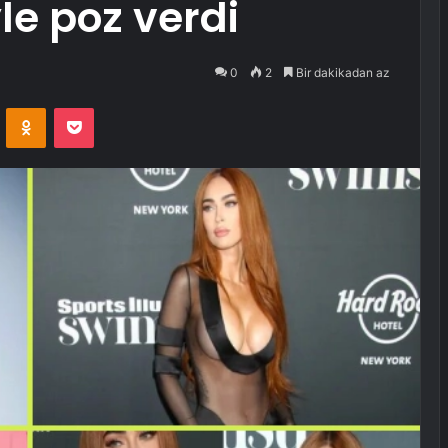
le poz verdi
0
2
Bir dakikadan az
VKontakte
Odnoklassniki
Pocket