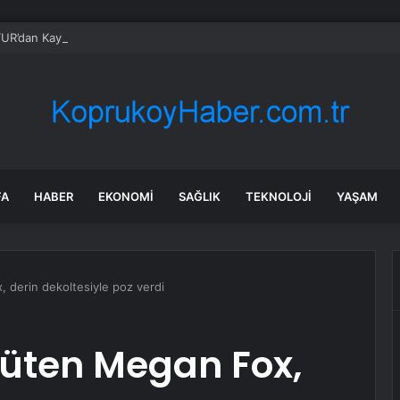
R’dan Kayserililere büyük hizmetler
FA
HABER
EKONOMI
SAĞLIK
TEKNOLOJI
YAŞAM
 derin dekoltesiyle poz verdi
yüten Megan Fox,