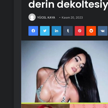
derin dekoltesiy
YÜCEL KAYA
Kasım 20, 2023
Facebook
Twitter
LinkedIn
Tumblr
Pinterest
Reddit