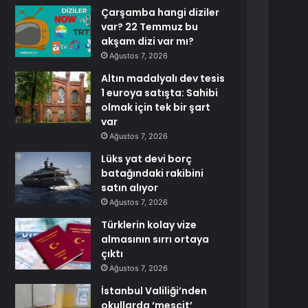
Çarşamba hangi diziler
var? 22 Temmuz bu
akşam dizi var mı?
Ağustos 7, 2026
Altın madalyalı dev tesis
1 euroya satışta: Sahibi
olmak için tek bir şart
var
Ağustos 7, 2026
Lüks yat devi borç
batağındaki rakibini
satın alıyor
Ağustos 7, 2026
Türklerin kolay vize
almasının sırrı ortaya
çıktı
Ağustos 7, 2026
İstanbul Valiliği’nden
okullarda ‘mescit’