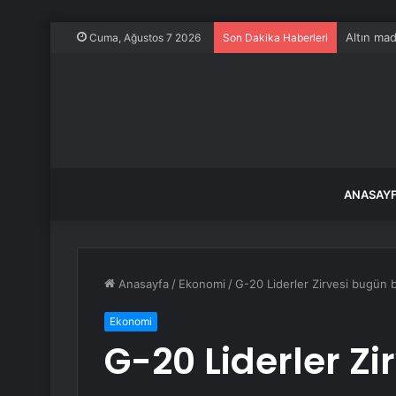
Altın mad
Cuma, Ağustos 7 2026
Son Dakika Haberleri
ANASAY
Anasayfa
/
Ekonomi
/
G-20 Liderler Zirvesi bugün b
Ekonomi
G-20 Liderler Z