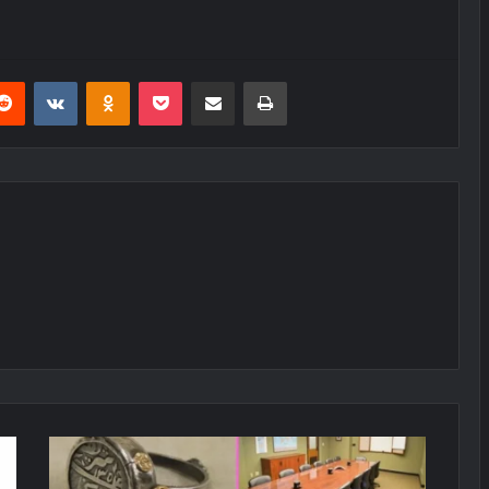
erest
Reddit
VKontakte
Odnoklassniki
Pocket
E-Posta ile paylaş
Yazdır