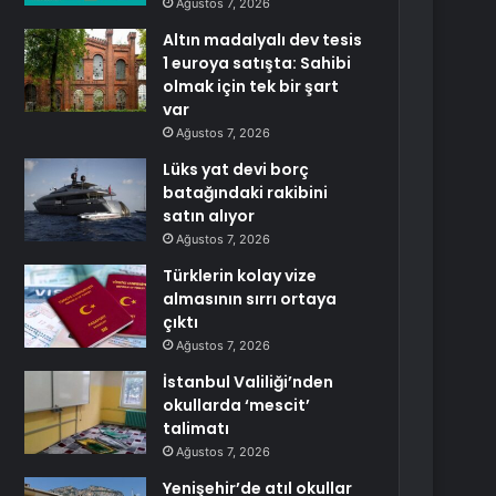
Ağustos 7, 2026
Altın madalyalı dev tesis
1 euroya satışta: Sahibi
olmak için tek bir şart
var
Ağustos 7, 2026
Lüks yat devi borç
batağındaki rakibini
satın alıyor
Ağustos 7, 2026
Türklerin kolay vize
almasının sırrı ortaya
çıktı
Ağustos 7, 2026
İstanbul Valiliği’nden
okullarda ‘mescit’
talimatı
Ağustos 7, 2026
Yenişehir’de atıl okullar