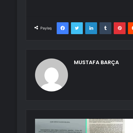
Facebook
Twitter
LinkedIn
Tumblr
Pint
Paylaş
MUSTAFA BARÇA