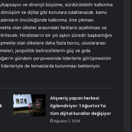
ış/kapsayıcı ve dirençli büyüme, sürdürülebilir kalkınma
k dönüşüm ve dijital gibi konulara odaklanacak. kamu
ve kadınların öncülüğünde kalkınma. öne çıkması
ekte olan ülkeler arasındaki farkların azaltılması ve
ilecek. Hindistan’ın bir yılı aşkın süredir başkanlığını
işmekte olan ülkelere daha fazla borcu, uluslararası
eleri, jeopolitik belirsizliklerin güç ve gıda
Erdoğan’ın gündem çerçevesinde liderlerle görüşmesinin
 liderleriyle de temaslarda bulunması bekleniyor.
Alışveriş yapan herkesi
k
ilgilendiriyor: 1 Ağustos’ta
tüm dijital kurallar değişiyor
Ağustos 7, 2026