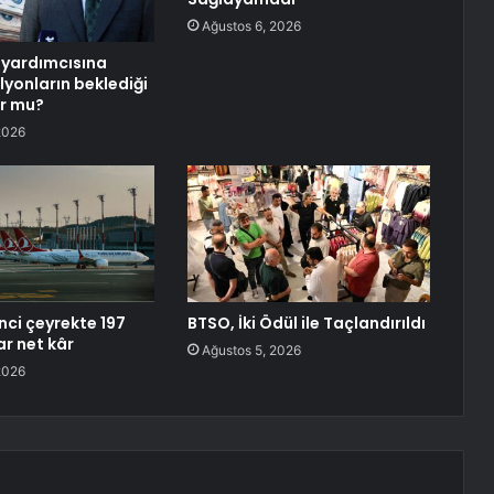
Ağustos 6, 2026
 yardımcısına
lyonların beklediği
r mu?
2026
nci çeyrekte 197
BTSO, İki Ödül ile Taçlandırıldı
ar net kâr
Ağustos 5, 2026
2026