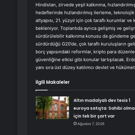
Hindistan, zirvede yeşil kalkınma, hızlandırılm
hedeflerinde hızlandırılmış ilerleme, teknoloji
altyapısı, 21. yüzyıl için çok taraflı kurumlar 
bekleniyor. Toplantıda ayrıca gelişmiş ve gelişm
sürdürülebilir kalkınma konusu da gündeme getir
sürdürdüğü G20’de, çok taraflı kuruluşların gel
borç yapısındaki reformlar, kripto para düzenlem
güvenliğine etkisi gibi konular tartışılacak. 
yanı sıra üst düzey katılımcı devlet ve hükümet
İlgili Makaleler
Altın madalyalı dev tesis 1
euroya satışta: Sahibi olma
için tek bir şart var
Ağustos 7, 2026