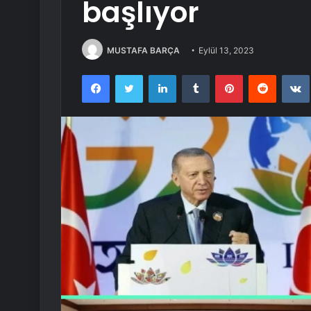
başlıyor
MUSTAFA BARÇA
Eylül 13, 2023
Facebook
Twitter
LinkedIn
Tumblr
Pinterest
Reddit