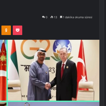
0
13
1 dakika okuma süresi
VKontakte
Odnoklassniki
Pocket