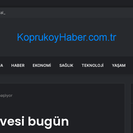
alyalı dev tesis 1 euroya satışta: Sahibi olmak için tek bir şart var
FA
HABER
EKONOMI
SAĞLIK
TEKNOLOJI
YAŞAM
aşlıyor
irvesi bugün