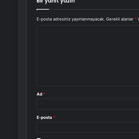
Bir yanıt yazın
E-posta adresiniz yayınlanmayacak.
Gerekli alanlar
*
i
Y
o
r
u
m
*
Ad
*
E-posta
*