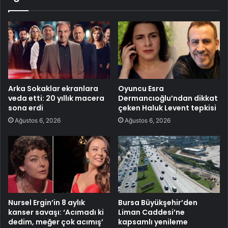
Arka Sokaklar ekranlara
Oyuncu Esra
veda etti: 20 yıllık macera
Dermancıoğlu’ndan dikkat
sona erdi
çeken Haluk Levent tepkisi
Ağustos 6, 2026
Ağustos 6, 2026
Nursel Ergin’in 8 aylık
Bursa Büyükşehir’den
kanser savaşı: ‘Acımadı ki
Liman Caddesi’ne
dedim, meğer çok acımış’
kapsamlı yenileme