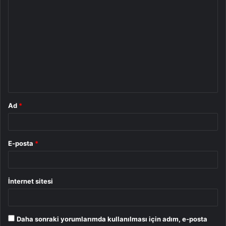
Y
o
r
u
m
*
Ad
*
E-posta
*
İnternet sitesi
Daha sonraki yorumlarımda kullanılması için adım, e-posta