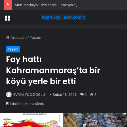
Altın madalyalı dev tesis 1 euroya satışta: Sahibi olmak için tek bir şart var
Menü
Anasayfa
/
Yaşam
Yaşam
Fay hattı
Kahramanmaraş’ta bir
köyü yerle bir etti
EVRİM YILDIZOĞLU
Şubat 18, 2023
0
5
1 dakika okuma süresi