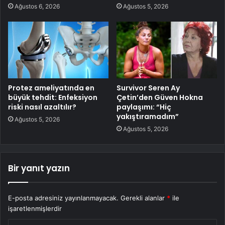
Ağustos 6, 2026
Ağustos 5, 2026
Protez ameliyatında en
Survivor Seren Ay
büyük tehdit: Enfeksiyon
Çetin’den Güven Hokna
riski nasıl azaltılır?
paylaşımı: “Hiç
yakıştıramadım”
Ağustos 5, 2026
Ağustos 5, 2026
Bir yanıt yazın
E-posta adresiniz yayınlanmayacak.
Gerekli alanlar
*
ile
işaretlenmişlerdir