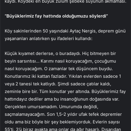
kaydı. Köydeki en büyük zulüm şebeke suyunun akmaması.
“Büyüklerimiz fay hattında olduğumuzu söylerdi”
Köy sakinlerinden 50 yaşındaki Aytaç Nergis, deprem günü
yaşananları anlatırken şu ifadeleri kullandı:
Küçük kıyamet derlerse, o buradaydı. Hiç bitmeyen bir
beyin sarsıntısı… Karımı nasıl koruyacağım, çocuğumu
nasıl koruyacağım. O zamanlar tek düşüncem buydu.
Konutlarımız iki kattan fazladır. Yıkılan evlerden sadece 1
veya 2 tanesi tek katlıydı. Şimdi sadece çatılar kaldı,
zeminle bire bir. Tüm konutlar yer altında. Büyüklerimiz fay
hattındayız dediler ama bu insanoğlunun doğasında var.
Gerçekten umursamadım. Umurumda değildi,
saçmalamayacağım. Son 1,5-2 yıldır ufak tefek depremler
oldu ama biz böyle bir şey beklemiyorduk. Evlerin sayısı
55’ti, 3’ü biraz ayakta ama onlar da ağır hasarlı. Dışarıdan