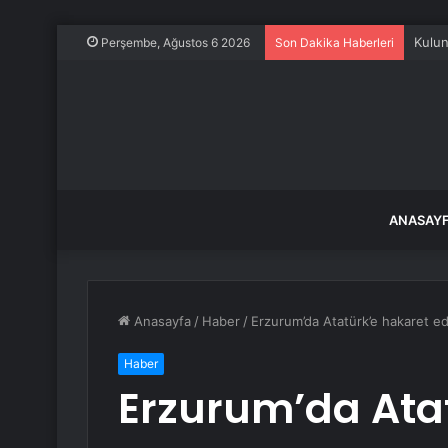
Kulun
Perşembe, Ağustos 6 2026
Son Dakika Haberleri
ANASAY
Anasayfa
/
Haber
/
Erzurum’da Atatürk’e hakaret ed
Haber
Erzurum’da Ata