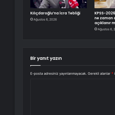
Kılıçdaroğlu’na İcra Tebliği
KPSS-2026/
ne zaman 
Ağustos 6, 2026
açıklanır m
Ağustos 6, 
Bir yanıt yazın
E-posta adresiniz yayınlanmayacak.
Gerekli alanlar
*
i
Y
o
r
u
m