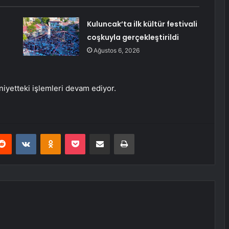
Kuluncak’ta ilk kültür festivali
coşkuyla gerçekleştirildi
Ağustos 6, 2026
niyetteki işlemleri devam ediyor.
erest
Reddit
VKontakte
Odnoklassniki
Pocket
E-Posta ile paylaş
Yazdır