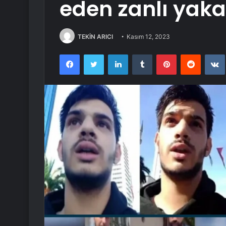
eden zanlı yaka
TEKİN ARICI
Kasım 12, 2023
Facebook
Twitter
LinkedIn
Tumblr
Pinterest
Reddit