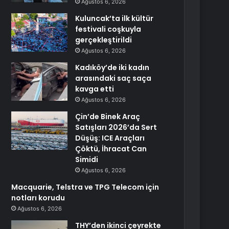
Ağustos 6, 2026
Kuluncak’ta ilk kültür
festivali coşkuyla
gerçekleştirildi
Ağustos 6, 2026
Kadıköy’de iki kadın
arasındaki saç saça
kavga etti
Ağustos 6, 2026
Çin’de Binek Araç
Satışları 2026’da Sert
Düşüş: ICE Araçları
Çöktü, İhracat Can
Simidi
Ağustos 6, 2026
Macquarie, Telstra ve TPG Telecom için
notları korudu
Ağustos 6, 2026
THY’den ikinci çeyrekte