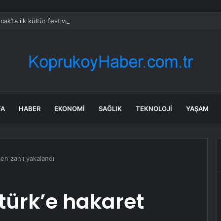
cak’ta ilk kültür festivali coşkuyla gerçekleştirildi
FA
HABER
EKONOMI
SAĞLIK
TEKNOLOJI
YAŞAM
en zanlı yakalandı
türk’e hakaret