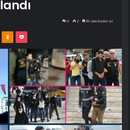
landı
0
2
Bir dakikadan az
VKontakte
Odnoklassniki
Pocket