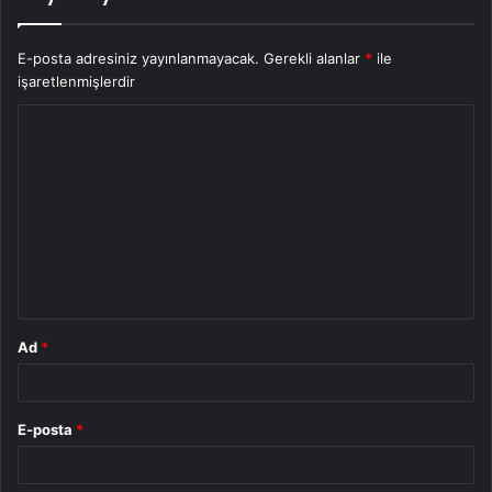
E-posta adresiniz yayınlanmayacak.
Gerekli alanlar
*
ile
işaretlenmişlerdir
Y
o
r
u
m
*
Ad
*
E-posta
*