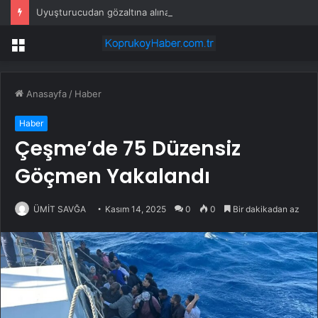
Uyuşturucudan gözaltına alınan fenomen: ‘Ben sipariş ettim’
Menü
Anasayfa
/
Haber
Haber
Çeşme’de 75 Düzensiz
Göçmen Yakalandı
ÜMİT SAVĞA
Kasım 14, 2025
0
0
Bir dakikadan az