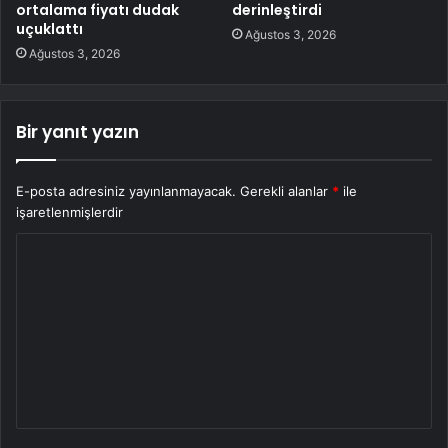
ortalama fiyatı dudak
derinleştirdi
uçuklattı
Ağustos 3, 2026
Ağustos 3, 2026
Bir yanıt yazın
E-posta adresiniz yayınlanmayacak.
Gerekli alanlar
*
ile
işaretlenmişlerdir
Y
o
r
u
m
*