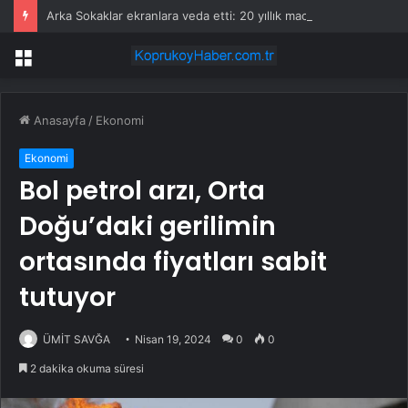
Arka Sokaklar ekranlara veda etti: 20 yıllık macera sona erdi
Menü
Anasayfa
/
Ekonomi
Ekonomi
Bol petrol arzı, Orta
Doğu’daki gerilimin
ortasında fiyatları sabit
tutuyor
ÜMİT SAVĞA
Nisan 19, 2024
0
0
2 dakika okuma süresi