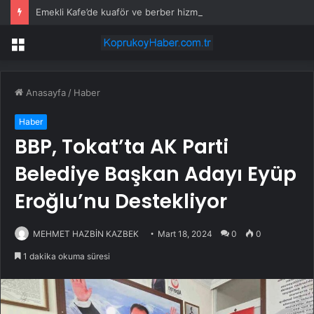
Emekli Kafe’de kuaför ve berber hizmeti başladı
Menü
Anasayfa
/
Haber
Haber
BBP, Tokat’ta AK Parti
Belediye Başkan Adayı Eyüp
Eroğlu’nu Destekliyor
MEHMET HAZBİN KAZBEK
Mart 18, 2024
0
0
1 dakika okuma süresi