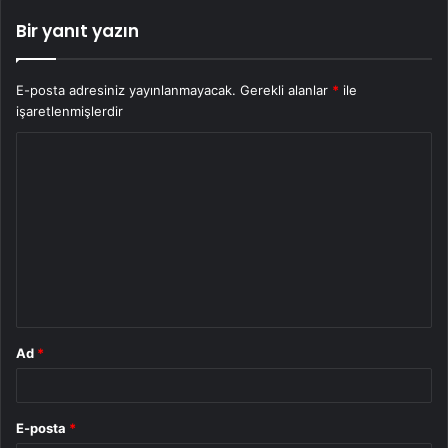
Bir yanıt yazın
E-posta adresiniz yayınlanmayacak.
Gerekli alanlar
*
ile
işaretlenmişlerdir
Y
o
r
u
m
*
Ad
*
E-posta
*