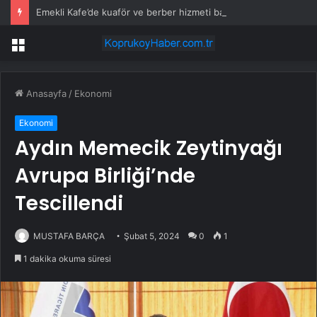
Emekli Kafe’de kuaför ve berber hizmeti başladı
Menü
Anasayfa
/
Ekonomi
Ekonomi
Aydın Memecik Zeytinyağı
Avrupa Birliği’nde
Tescillendi
MUSTAFA BARÇA
Şubat 5, 2024
0
1
1 dakika okuma süresi