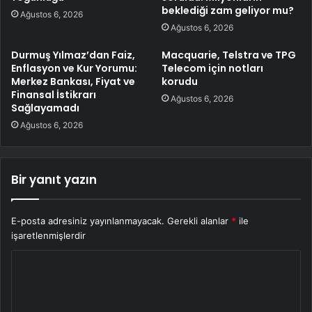
beklediği zam geliyor mu?
Ağustos 6, 2026
Ağustos 6, 2026
Durmuş Yılmaz’dan Faiz,
Macquarie, Telstra ve TPG
Enflasyon ve Kur Yorumu:
Telecom için notları
Merkez Bankası, Fiyat ve
korudu
Finansal İstikrarı
Ağustos 6, 2026
Sağlayamadı
Ağustos 6, 2026
Bir yanıt yazın
E-posta adresiniz yayınlanmayacak.
Gerekli alanlar
*
ile
işaretlenmişlerdir
Y
o
r