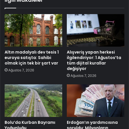
Altın madalyalı dev tesis 1
Alışveriş yapan herkesi
euroya satışta: Sahibi
ilgilendiriyor: 1 Ağustos’ta
olmak için tek bir şart var
tüm dijital kurallar
değişiyor
Ağustos 7, 2026
Ağustos 7, 2026
Bolu’da Kurban Bayramı
Erdoğan’ın yardımcısına
Yoğunluğu
soruldu: Milyonların