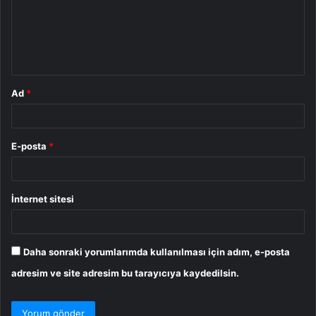
u
m
*
Ad
*
E-posta
*
İnternet sitesi
Daha sonraki yorumlarımda kullanılması için adım, e-posta
adresim ve site adresim bu tarayıcıya kaydedilsin.