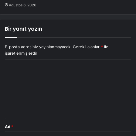
Ağustos 6, 2026
Bir yanıt yazın
E-posta adresiniz yayınlanmayacak.
Gerekli alanlar
*
ile
işaretlenmişlerdir
Y
o
r
u
m
*
Ad
*