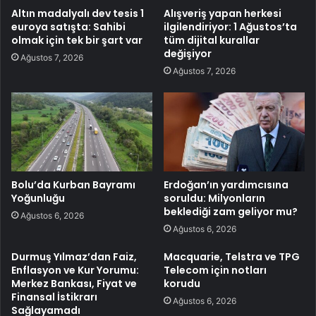
Altın madalyalı dev tesis 1
Alışveriş yapan herkesi
euroya satışta: Sahibi
ilgilendiriyor: 1 Ağustos’ta
olmak için tek bir şart var
tüm dijital kurallar
değişiyor
Ağustos 7, 2026
Ağustos 7, 2026
Bolu’da Kurban Bayramı
Erdoğan’ın yardımcısına
Yoğunluğu
soruldu: Milyonların
beklediği zam geliyor mu?
Ağustos 6, 2026
Ağustos 6, 2026
Durmuş Yılmaz’dan Faiz,
Macquarie, Telstra ve TPG
Enflasyon ve Kur Yorumu:
Telecom için notları
Merkez Bankası, Fiyat ve
korudu
Finansal İstikrarı
Ağustos 6, 2026
Sağlayamadı