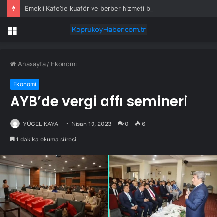
Emekli Kafe’de kuaför ve berber hizmeti başladı
Menü
Anasayfa
/
Ekonomi
Ekonomi
AYB’de vergi affı semineri
YÜCEL KAYA
Nisan 19, 2023
0
6
1 dakika okuma süresi