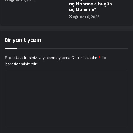
açıklanacak, bugün
açıklanır mı?
Ağustos 6, 2026
Bir yanıt yazın
E-posta adresiniz yayınlanmayacak.
Gerekli alanlar
*
ile
işaretlenmişlerdir
Y
o
r
u
m
*