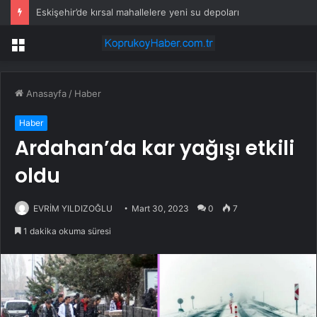
Eskişehir’de kırsal mahallelere yeni su depoları
Menü
Anasayfa
/
Haber
Haber
Ardahan’da kar yağışı etkili
oldu
EVRİM YILDIZOĞLU
Mart 30, 2023
0
7
1 dakika okuma süresi