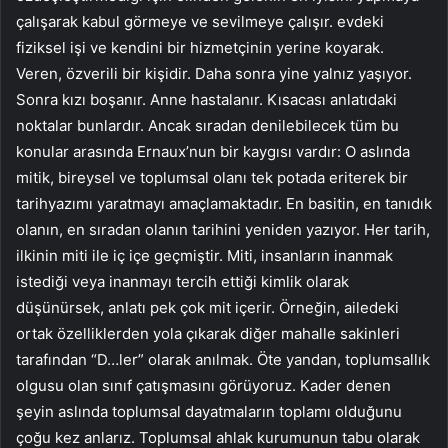
çalışarak kabul görmeye ve sevilmeye çalışır. evdeki
fiziksel işi ve kendini bir hizmetçinin yerine koyarak.
Veren, özverili bir kişidir. Daha sonra yine yalnız yaşıyor.
Sonra kızı boşanır. Anne hastalanır. Kısacası anlatıdaki
noktalar bunlardır. Ancak sıradan denilebilecek tüm bu
konular arasında Ernaux’nun bir kaygısı vardır: O aslında
mitik, bireysel ve toplumsal olanı tek potada eriterek bir
tarihyazımı yaratmayı amaçlamaktadır. En basitin, en tanıdık
olanın, en sıradan olanın tarihini yeniden yazıyor. Her tarih,
ilkinin miti ile iç içe geçmiştir. Miti, insanların inanmak
istediği veya inanmayı tercih ettiği kimlik olarak
düşünürsek, anlatı pek çok mit içerir. Örneğin, ailedeki
ortak özelliklerden yola çıkarak diğer mahalle sakinleri
tarafından “D…ler” olarak anılmak. Öte yandan, toplumsallık
olgusu olan sınıf çatışmasını görüyoruz. Kader denen
şeyin aslında toplumsal dayatmaların toplamı olduğunu
çoğu kez anlarız. Toplumsal ahlak kurumunun tabu olarak