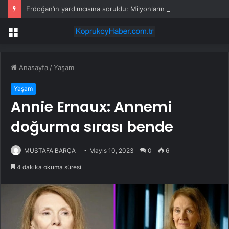
Erdoğan’ın yardımcısına soruldu: Milyonların beklediği zam geliyor mu?
Menü
Anasayfa
/
Yaşam
Yaşam
Annie Ernaux: Annemi
doğurma sırası bende
MUSTAFA BARÇA
Mayıs 10, 2023
0
6
4 dakika okuma süresi