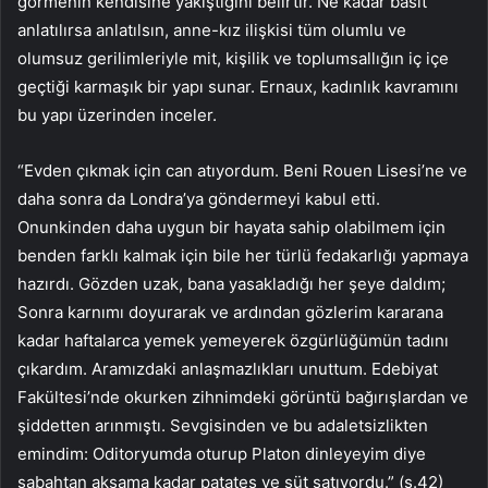
görmenin kendisine yakıştığını belirtir. Ne kadar basit
anlatılırsa anlatılsın, anne-kız ilişkisi tüm olumlu ve
olumsuz gerilimleriyle mit, kişilik ve toplumsallığın iç içe
geçtiği karmaşık bir yapı sunar. Ernaux, kadınlık kavramını
bu yapı üzerinden inceler.
“Evden çıkmak için can atıyordum. Beni Rouen Lisesi’ne ve
daha sonra da Londra’ya göndermeyi kabul etti.
Onunkinden daha uygun bir hayata sahip olabilmem için
benden farklı kalmak için bile her türlü fedakarlığı yapmaya
hazırdı. Gözden uzak, bana yasakladığı her şeye daldım;
Sonra karnımı doyurarak ve ardından gözlerim kararana
kadar haftalarca yemek yemeyerek özgürlüğümün tadını
çıkardım. Aramızdaki anlaşmazlıkları unuttum. Edebiyat
Fakültesi’nde okurken zihnimdeki görüntü bağırışlardan ve
şiddetten arınmıştı. Sevgisinden ve bu adaletsizlikten
emindim: Oditoryumda oturup Platon dinleyeyim diye
sabahtan akşama kadar patates ve süt satıyordu.” (s.42)