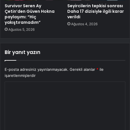
Survivor Seren Ay
Seyircilerin tepkisi sonrası
Çetin’den Güven Hokna
Daha 17 dizisiyle ilgili karar
paylaşımı: “Hiç
verildi
yakıştıramadım”
Ağustos 4, 2026
Ağustos 5, 2026
Bir yanıt yazın
E-posta adresiniz yayınlanmayacak.
Gerekli alanlar
*
ile
işaretlenmişlerdir
Y
o
r
u
m
*