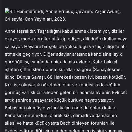
Bir Hanımefendi, Annie Ernaux, Çeviren: Yaşar Avunç,
64 sayfa, Can Yayınları, 2023.
Anne taşralıdır. Taşralılığını kabullenmek istemiyor, diziler
okuyor, moda dergilerini takip ediyor, dili doğru kullanmaya
çalışıyor. Hayatını bir şekilde yoksulluğu ve taşralılığı telafi
etmekle geçiriyor. Diğer adaylar arasında kendisine layık
gördüğü işçi sınıfından bir adamla evlenir. Kafe-bakkal
işleten çiftin işleri dönem kurallarına göre (Sanayileşme,
İkinci Dünya Savaşı, 68 Hareketi) bazen iyi, bazen kötüdür.
Kızı ise okuyarak öğretmen olur ve kendisi kadar eğitim
görmüş varlıklı bir aileden gelen bir adamla evlenir. Evli çift
artık şehirde yaşayarak küçük burjuva hayatı yaşıyor.
Babasının ölümüyle yalnız kalan anne de onlara katılır.
Kendisini entelektüel olarak kızı, damadı ve damadının
ailesi ve hatta küçük yaşta Bach dinleyen torunları ile
özdeşleştirmediği için elinden gelenin en iyisini yapmaya