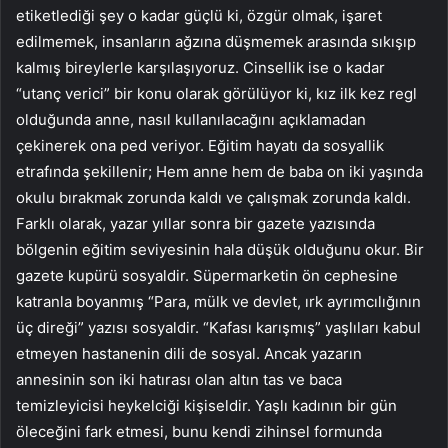
etiketlediği şey o kadar güçlü ki, özgür olmak, işaret
edilmemek, insanların ağzına düşmemek arasında sıkışıp
kalmış bireylerle karşılaşıyoruz. Cinsellik ise o kadar
“utanç verici” bir konu olarak görülüyor ki, kız ilk kez regl
olduğunda anne, nasıl kullanılacağını açıklamadan
çekinerek ona ped veriyor. Eğitim hayatı da sosyallik
etrafında şekillenir; Hem anne hem de baba on iki yaşında
okulu bırakmak zorunda kaldı ve çalışmak zorunda kaldı.
Farklı olarak, yazar yıllar sonra bir gazete yazısında
bölgenin eğitim seviyesinin hala düşük olduğunu okur. Bir
gazete kupürü sosyaldir. Süpermarketin ön cephesine
katranla boyanmış “Para, mülk ve devlet, ırk ayrımcılığının
üç direği” yazısı sosyaldir. “Kafası karışmış” yaşlıları kabul
etmeyen hastanenin dili de sosyal. Ancak yazarın
annesinin son iki hatırası olan altın tas ve baca
temizleyicisi heykelciği kişiseldir. Yaşlı kadının bir gün
öleceğini fark etmesi, bunu kendi zihinsel formunda