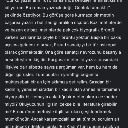
“Çünkü yazarların ilk romanlarında kendilerini anlattıklarını
biliyorum. Bu roman yazmak değil. Günlük tutmaktır”
şeklinde özetliyor. Bu görüşe göre kurmaca bir metnin
başarısı yazarın belirlediği aralıkla ölçülür. Bazı metinlerde
ve bazen de bazı metinlerde pek çok biyografik örüntü
varken bazılarında böyle bir örüntü yoktur. Başka bir bakış
açısına gelecek olursak, Freud sanatçıyı bir tür psikopat
olarak görmektedir. Ona göre sanatçı nevrozunu başarıyla
nesneleştiren kişidir. Kurgusal metin ile yazar arasındaki
ilişkiye dair elbette sayısız argüman var, hem bu hem de
diğer görüşler. Tüm bunların yarattığı boğumlu
müktesebatı bir an için aklımıza getirelim. Sıradan bir
kadının, yeniden sıradan bir kadın olan annesini tamamen
biyografik bir temayla anlattığı bir metin okuru cezbeder
miydi? Okuyucunun ilgisini çekse bile literatüre girebilir
mi? Ernaux’nun metniyle ilgili soruları çeşitlendirmek
mümkündür. Ancak karşımızdaki anlatı tüm bu soruları alt
üst edecek nitelikte çünkü ‘Bir Kadın’ tüm gücünü açık ve