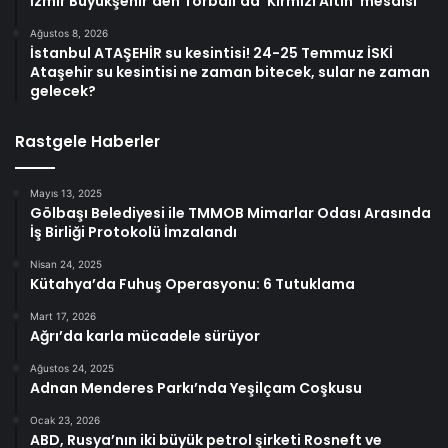
İzmir Büyükşehir’den Torbalı’da ‘Kırmızı Altın’ mesaisi
Ağustos 8, 2026
İstanbul ATAŞEHİR su kesintisi! 24-25 Temmuz İSKİ
Ataşehir su kesintisi ne zaman bitecek, sular ne zaman
gelecek?
Rastgele Haberler
Mayıs 13, 2025
Gölbaşı Belediyesi ile TMMOB Mimarlar Odası Arasında
İş Birliği Protokolü İmzalandı
Nisan 24, 2025
Kütahya’da Fuhuş Operasyonu: 6 Tutuklama
Mart 17, 2026
Ağrı’da karla mücadele sürüyor
Ağustos 24, 2025
Adnan Menderes Parkı’nda Yeşilçam Coşkusu
Ocak 23, 2026
ABD, Rusya’nın iki büyük petrol şirketi Rosneft ve