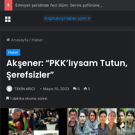
Emniyet şeridinde feci ölüm: Servis şoförüne midibüs çarptı
Menü
Anasayfa
/
Haber
Haber
Akşener: “PKK’lıysam Tutun,
Şerefsizler”
TEKİN ARICI
Mayıs 10, 2023
0
5
1 dakika okuma süresi