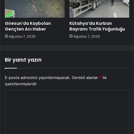
Giresun’da Kaybolan
Kütahya’da Kurban
Gençten Acı Haber
Bayramı Trafik Yoğunluğu
Ağustos 7, 2026
Ağustos 7, 2026
Bir yanıt yazın
E-posta adresiniz yayınlanmayacak.
Gerekli alanlar
*
ile
işaretlenmişlerdir
Y
o
r
u
m