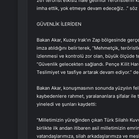
261 terörist etkisiz hale getirildi Teröristlerin k
imha ettik, yok etmeye devam edeceğiz. .” söz
GÜVENLİK İLERİDEN
Bakan Akar, Kuzey Irak’ın Zap bölgesinde gerçe
imza atıldığını belirterek, “Mehmetçik, teröristl
izlenmesi ve kontrolü zor olan, büyük ölçüde te
“Güvenlik gelecekten sağlandı. Pençe Kilit Harek
Teslimiyet ve tasfiye artarak devam ediyor.” de
Bakan Akar, konuşmasının sonunda yüzyılın fela
kaybedenlere rahmet, yaralananlara şifalar ile t
yineledi ve şunları kaydetti:
“Milletimizin yüreğinden çıkan Türk Silahlı Kuv
birlikte ilk andan itibaren asil milletimizin e
vatandaşlarımıza, silah arkadaşlarımıza ve mesle