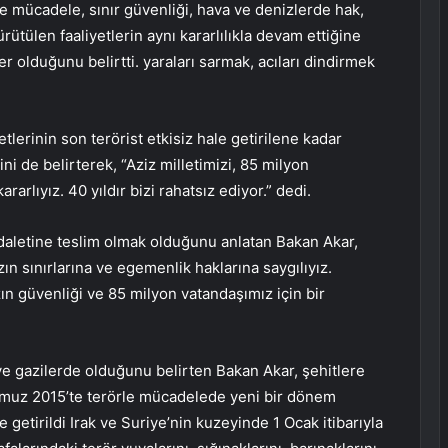
le mücadele, sınır güvenliği, hava ve denizlerde hak,
tülen faaliyetlerin aynı kararlılıkla devam ettiğine
er olduğunu belirtti. yaraları sarmak, acıları dindirmek
tlerinin son terörist etkisiz hale getirilene kadar
ni de belirterek, “Aziz milletimizi, 85 milyon
arlıyız. 40 yıldır bizi rahatsız ediyor.” dedi.
daletine teslim olmak olduğunu anlatan Bakan Akar,
n sınırlarına ve egemenlik haklarına saygılıyız.
n güvenliği ve 85 milyon vatandaşımız için bir
e gazilerde olduğunu belirten Bakan Akar, şehitlere
 Temmuz 2015’te terörle mücadelede yeni bir dönem
e getirildi Irak ve Suriye’nin kuzeyinde 1 Ocak itibarıyla