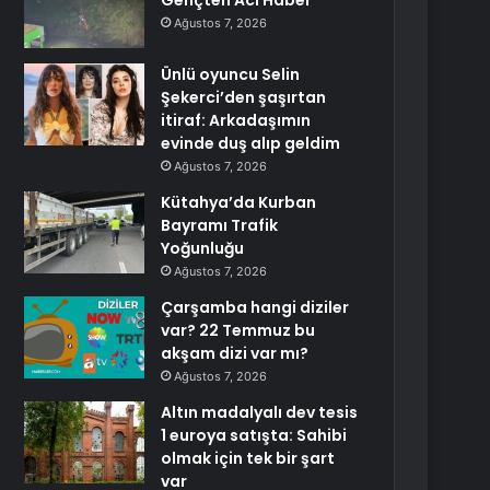
Gençten Acı Haber
Ağustos 7, 2026
Ünlü oyuncu Selin
Şekerci’den şaşırtan
itiraf: Arkadaşımın
evinde duş alıp geldim
Ağustos 7, 2026
Kütahya’da Kurban
Bayramı Trafik
Yoğunluğu
Ağustos 7, 2026
Çarşamba hangi diziler
var? 22 Temmuz bu
akşam dizi var mı?
Ağustos 7, 2026
Altın madalyalı dev tesis
1 euroya satışta: Sahibi
olmak için tek bir şart
var