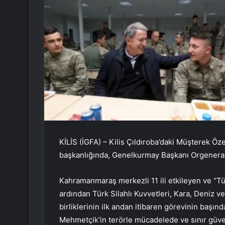
KİLİS (İGFA) – Kilis Çıldıroba’daki Müşterek Ö
başkanlığında, Genelkurmay Başkanı Orgeneral
Kahramanmaraş merkezli 11 ili etkileyen ve “Tür
ardından Türk Silahlı Kuvvetleri, Kara, Deniz v
birliklerinin ilk andan itibaren görevinin başı
Mehmetçik’in terörle mücadelede ve sınır güven