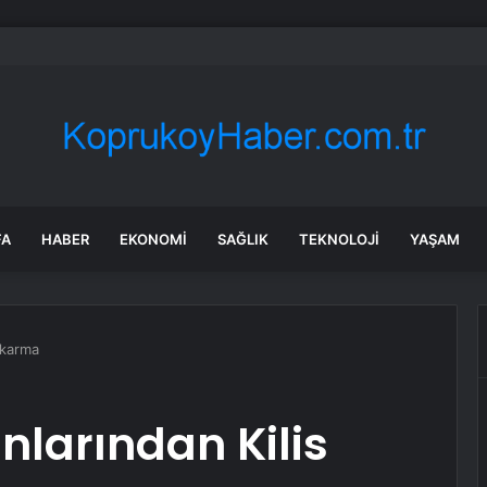
u Aslı İnandık evleniyor: Ünlü reklamcıdan romantik teklif
FA
HABER
EKONOMI
SAĞLIK
TEKNOLOJI
YAŞAM
ıkarma
larından Kilis