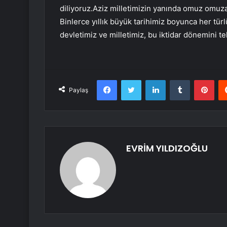
diliyoruz.Aziz milletimizin yanında omuz omuz
Binlerce yıllık büyük tarihimiz boyunca her tür
devletimiz ve milletimiz, bu iktidar dönemini te
Facebook
Twitter
LinkedIn
Tumblr
Pint
Paylaş
EVRİM YILDIZOĞLU