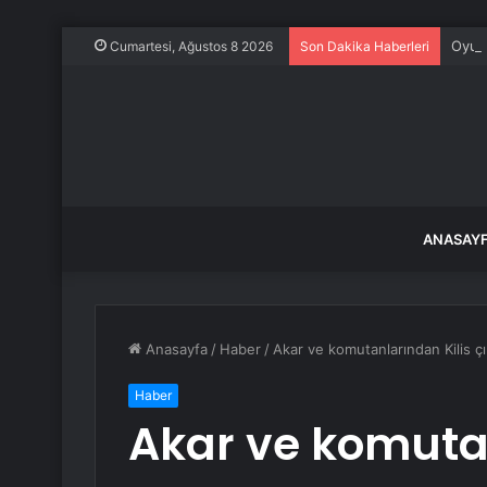
Oyunc
Cumartesi, Ağustos 8 2026
Son Dakika Haberleri
ANASAY
Anasayfa
/
Haber
/
Akar ve komutanlarından Kilis ç
Haber
Akar ve komutan