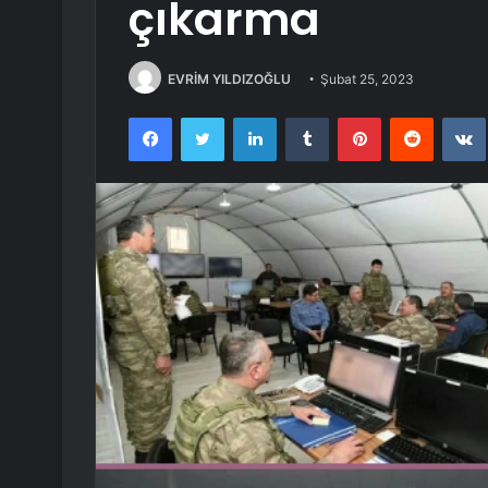
çıkarma
EVRİM YILDIZOĞLU
Şubat 25, 2023
Facebook
Twitter
LinkedIn
Tumblr
Pinterest
Reddit