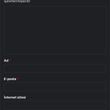
işaretlenmişlerdir
Y
o
r
u
m
*
Ad
*
E-posta
*
İnternet sitesi