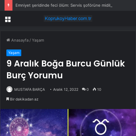
Emniyet şeridinde feci ölüm: Servis şoförüne midibüs çarptı
Menü
Anasayfa
/
Yaşam
Yaşam
9 Aralık Boğa Burcu Günlük
Burç Yorumu
MUSTAFA BARÇA
Aralık 12, 2022
0
10
Bir dakikadan az