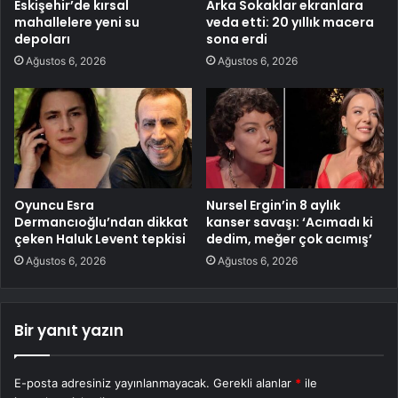
Eskişehir’de kırsal
Arka Sokaklar ekranlara
mahallelere yeni su
veda etti: 20 yıllık macera
depoları
sona erdi
Ağustos 6, 2026
Ağustos 6, 2026
Oyuncu Esra
Nursel Ergin’in 8 aylık
Dermancıoğlu’ndan dikkat
kanser savaşı: ‘Acımadı ki
çeken Haluk Levent tepkisi
dedim, meğer çok acımış’
Ağustos 6, 2026
Ağustos 6, 2026
Bir yanıt yazın
E-posta adresiniz yayınlanmayacak.
Gerekli alanlar
*
ile